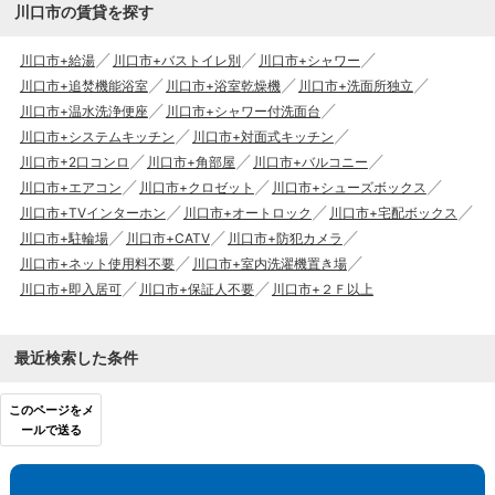
川口市の賃貸を探す
川口市+給湯
川口市+バストイレ別
川口市+シャワー
川口市+追焚機能浴室
川口市+浴室乾燥機
川口市+洗面所独立
川口市+温水洗浄便座
川口市+シャワー付洗面台
川口市+システムキッチン
川口市+対面式キッチン
川口市+2口コンロ
川口市+角部屋
川口市+バルコニー
川口市+エアコン
川口市+クロゼット
川口市+シューズボックス
川口市+TVインターホン
川口市+オートロック
川口市+宅配ボックス
川口市+駐輪場
川口市+CATV
川口市+防犯カメラ
川口市+ネット使用料不要
川口市+室内洗濯機置き場
川口市+即入居可
川口市+保証人不要
川口市+２Ｆ以上
最近検索した条件
このページをメ
ールで送る