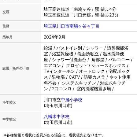
埼玉高速鉄道「南鳩ヶ谷」駅 徒歩4分
交通
埼玉高速鉄道「川口元郷」駅 徒歩23分
埼玉県川口市南鳩ヶ谷４丁目
住所
2024年9月
築年月
給湯 / バストイレ別 / シャワー / 追焚機能浴
室 / 浴室乾燥機 / 洗面所独立 / 温水洗浄便
座 / シャワー付洗面台 / 角部屋 / バルコニー /
エアコン / クロゼット / シューズボックス /
設備・条件の一例
TVインターホン / オートロック / 宅配ボック
ス / 駐輪場 / CATV / 防犯カメラ / ネット使用
料不要 / システムキッチン / 対面式キッチ
ン / 2口コンロ / 室内洗濯機置き場 /
川口市立
中居小学校
小学校区
(埼玉県川口市)
八幡木中学校
中学校区
(埼玉県川口市)
※各種情報と現状に差異がある場合は、現状優先となります。