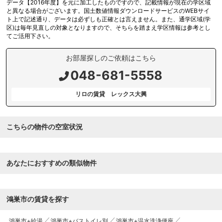
データ【2016年度】を元に加工したものですので、記載情報が現在の学区域
と異なる場合がございます。国土数値情報ダウンロードサービスのWEBサイ
ト上で記述通り、データは必ずしも正確とは言えません。また、通学区域(学
区)は毎年見直しの対象となりますので、そちらを踏まえ学区情報は参考とし
てご活用下さい。
お部屋探しのご依頼はこちら
048-681-5558
リロの賃貸 レックス大興
こちらの物件の空室状況
あなたにおすすめの類似物件
鴻巣市の賃貸を探す
鴻巣市+給湯
鴻巣市+バストイレ別
鴻巣市+温水洗浄便座