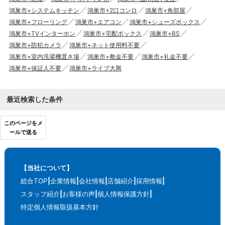
鴻巣市+システムキッチン
鴻巣市+2口コンロ
鴻巣市+角部屋
鴻巣市+フローリング
鴻巣市+エアコン
鴻巣市+シューズボックス
鴻巣市+TVインターホン
鴻巣市+宅配ボックス
鴻巣市+BS
鴻巣市+防犯カメラ
鴻巣市+ネット使用料不要
鴻巣市+室内洗濯機置き場
鴻巣市+敷金不要
鴻巣市+礼金不要
鴻巣市+保証人不要
鴻巣市+ライブ大興
最近検索した条件
このページをメ
ールで送る
【当社について】
総合TOP
企業情報
会社情報
店舗紹介
採用情報
スタッフ紹介
お客様の声
個人情報保護方針
特定個人情報取扱基本方針