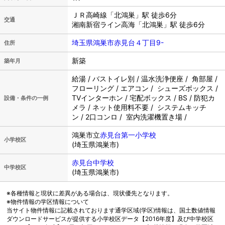
ＪＲ高崎線「北鴻巣」駅 徒歩6分
交通
湘南新宿ライン高海「北鴻巣」駅 徒歩6分
埼玉県鴻巣市赤見台４丁目9-
住所
新築
築年月
給湯 / バストイレ別 / 温水洗浄便座 / 角部屋 /
フローリング / エアコン / シューズボックス /
TVインターホン / 宅配ボックス / BS / 防犯カ
設備・条件の一例
メラ / ネット使用料不要 / システムキッチ
ン / 2口コンロ / 室内洗濯機置き場 /
鴻巣市立
赤見台第一小学校
小学校区
(埼玉県鴻巣市)
赤見台中学校
中学校区
(埼玉県鴻巣市)
※各種情報と現状に差異がある場合は、現状優先となります。
※物件情報の学区情報について
当サイト物件情報に記載されております通学区域(学区)情報は、国土数値情報
ダウンロードサービスが提供する小学校区データ【2016年度】及び中学校区