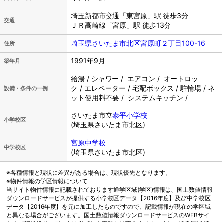
埼玉新都市交通「東宮原」駅 徒歩3分
交通
ＪＲ高崎線「宮原」駅 徒歩13分
埼玉県さいたま市北区宮原町２丁目100-16
住所
1991年9月
築年月
給湯 / シャワー / エアコン / オートロッ
ク / エレベーター / 宅配ボックス / 駐輪場 / ネ
設備・条件の一例
ット使用料不要 / システムキッチン /
さいたま市立
泰平小学校
小学校区
(埼玉県さいたま市北区)
宮原中学校
中学校区
(埼玉県さいたま市北区)
※各種情報と現状に差異がある場合は、現状優先となります。
※物件情報の学区情報について
当サイト物件情報に記載されております通学区域(学区)情報は、国土数値情報
ダウンロードサービスが提供する小学校区データ【2016年度】及び中学校区
データ【2016年度】を元に加工したものですので、記載情報が現在の学区域
と異なる場合がございます。国土数値情報ダウンロードサービスのWEBサイ