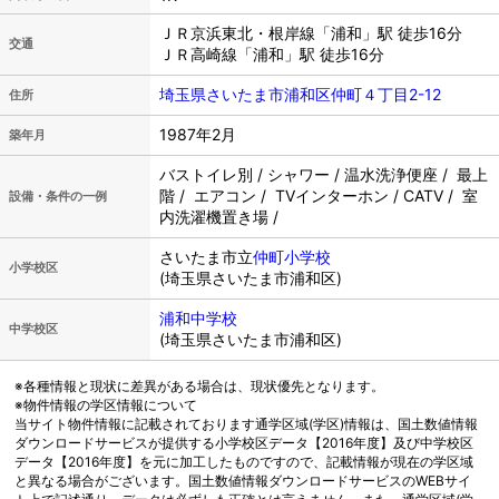
ＪＲ京浜東北・根岸線「浦和」駅 徒歩16分
交通
ＪＲ高崎線「浦和」駅 徒歩16分
埼玉県さいたま市浦和区仲町４丁目2-12
住所
1987年2月
築年月
バストイレ別 / シャワー / 温水洗浄便座 / 最上
階 / エアコン / TVインターホン / CATV / 室
設備・条件の一例
内洗濯機置き場 /
さいたま市立
仲町小学校
小学校区
(埼玉県さいたま市浦和区)
浦和中学校
中学校区
(埼玉県さいたま市浦和区)
※各種情報と現状に差異がある場合は、現状優先となります。
※物件情報の学区情報について
当サイト物件情報に記載されております通学区域(学区)情報は、国土数値情報
ダウンロードサービスが提供する小学校区データ【2016年度】及び中学校区
データ【2016年度】を元に加工したものですので、記載情報が現在の学区域
と異なる場合がございます。国土数値情報ダウンロードサービスのWEBサイ