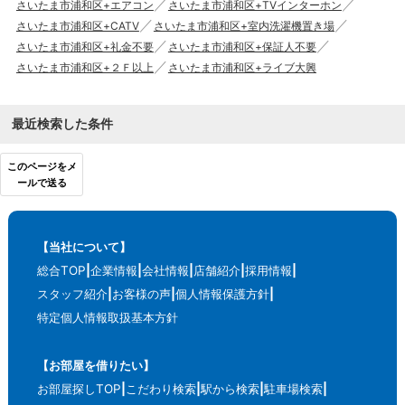
さいたま市浦和区+エアコン
さいたま市浦和区+TVインターホン
さいたま市浦和区+CATV
さいたま市浦和区+室内洗濯機置き場
さいたま市浦和区+礼金不要
さいたま市浦和区+保証人不要
さいたま市浦和区+２Ｆ以上
さいたま市浦和区+ライブ大興
最近検索した条件
このページをメ
ールで送る
【当社について】
総合TOP
企業情報
会社情報
店舗紹介
採用情報
スタッフ紹介
お客様の声
個人情報保護方針
特定個人情報取扱基本方針
【お部屋を借りたい】
お部屋探しTOP
こだわり検索
駅から検索
駐車場検索