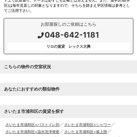
ト上で記述通り、データは必ずしも正確とは言えません。また、通学区域(学
区)は毎年見直しの対象となりますので、そちらを踏まえ学区情報は参考とし
てご活用下さい。
お部屋探しのご依頼はこちら
048-642-1181
リロの賃貸 レックス大興
こちらの物件の空室状況
あなたにおすすめの類似物件
さいたま市浦和区の賃貸を探す
さいたま市浦和区+バストイレ別
さいたま市浦和区+シャワー
さいたま市浦和区+温水洗浄便座
さいたま市浦和区+最上階