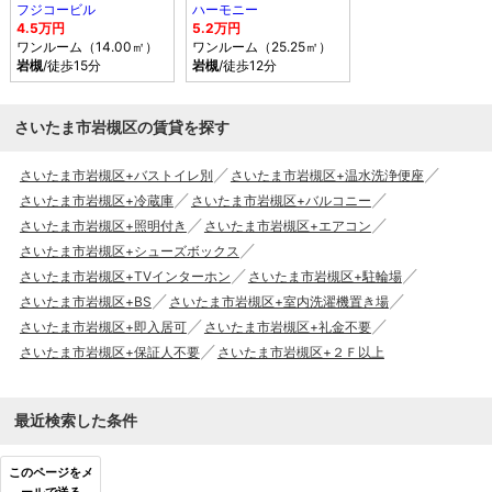
フジコービル
ハーモニー
4.5万円
5.2万円
ワンルーム（14.00㎡）
ワンルーム（25.25㎡）
岩槻
/徒歩15分
岩槻
/徒歩12分
さいたま市岩槻区の賃貸を探す
さいたま市岩槻区+バストイレ別
さいたま市岩槻区+温水洗浄便座
さいたま市岩槻区+冷蔵庫
さいたま市岩槻区+バルコニー
さいたま市岩槻区+照明付き
さいたま市岩槻区+エアコン
さいたま市岩槻区+シューズボックス
さいたま市岩槻区+TVインターホン
さいたま市岩槻区+駐輪場
さいたま市岩槻区+BS
さいたま市岩槻区+室内洗濯機置き場
さいたま市岩槻区+即入居可
さいたま市岩槻区+礼金不要
さいたま市岩槻区+保証人不要
さいたま市岩槻区+２Ｆ以上
最近検索した条件
このページをメ