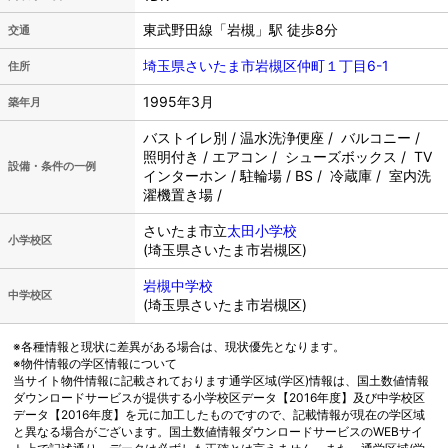
東武野田線「岩槻」駅 徒歩8分
交通
埼玉県さいたま市岩槻区仲町１丁目6-1
住所
1995年3月
築年月
バストイレ別 / 温水洗浄便座 / バルコニー /
照明付き / エアコン / シューズボックス / TV
設備・条件の一例
インターホン / 駐輪場 / BS / 冷蔵庫 / 室内洗
濯機置き場 /
さいたま市立
太田小学校
小学校区
(埼玉県さいたま市岩槻区)
岩槻中学校
中学校区
(埼玉県さいたま市岩槻区)
※各種情報と現状に差異がある場合は、現状優先となります。
※物件情報の学区情報について
当サイト物件情報に記載されております通学区域(学区)情報は、国土数値情報
ダウンロードサービスが提供する小学校区データ【2016年度】及び中学校区
データ【2016年度】を元に加工したものですので、記載情報が現在の学区域
と異なる場合がございます。国土数値情報ダウンロードサービスのWEBサイ