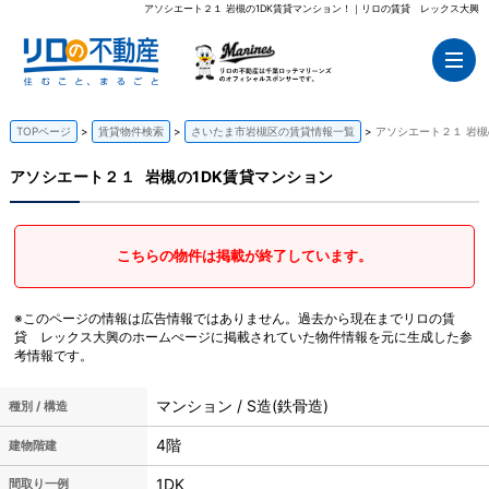
アソシエート２１ 岩槻の1DK賃貸マンション！｜リロの賃貸 レックス大興
TOPページ
賃貸物件検索
さいたま市岩槻区の賃貸情報一覧
アソシエート２１ 岩槻
アソシエート２１
岩槻の1DK賃貸マンション
こちらの物件は掲載が終了しています。
※このページの情報は広告情報ではありません。過去から現在までリロの賃
貸 レックス大興のホームぺージに掲載されていた物件情報を元に生成した参
考情報です。
マンション / S造(鉄骨造)
種別 / 構造
4階
建物階建
1DK
間取り一例