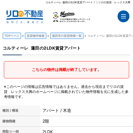
コルティーレ 蓮田の2LDK賃貸アパート！｜リロの賃貸 レックス大興
TOPページ
賃貸物件検索
蓮田市の賃貸情報一覧
コルティーレ 蓮田の2LDK賃貸ア
コルティーレ
蓮田の2LDK賃貸アパート
こちらの物件は掲載が終了しています。
※このページの情報は広告情報ではありません。過去から現在までリロの賃
貸 レックス大興のホームぺージに掲載されていた物件情報を元に生成した参
考情報です。
アパート / 木造
種別 / 構造
2階
建物階建
2LDK
間取り一例