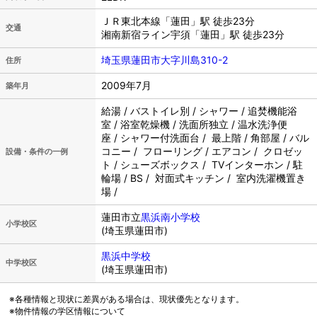
ＪＲ東北本線「蓮田」駅 徒歩23分
交通
湘南新宿ライン宇須「蓮田」駅 徒歩23分
埼玉県蓮田市大字川島310-2
住所
2009年7月
築年月
給湯 / バストイレ別 / シャワー / 追焚機能浴
室 / 浴室乾燥機 / 洗面所独立 / 温水洗浄便
座 / シャワー付洗面台 / 最上階 / 角部屋 / バル
コニー / フローリング / エアコン / クロゼッ
設備・条件の一例
ト / シューズボックス / TVインターホン / 駐
輪場 / BS / 対面式キッチン / 室内洗濯機置き
場 /
蓮田市立
黒浜南小学校
小学校区
(埼玉県蓮田市)
黒浜中学校
中学校区
(埼玉県蓮田市)
※各種情報と現状に差異がある場合は、現状優先となります。
※物件情報の学区情報について