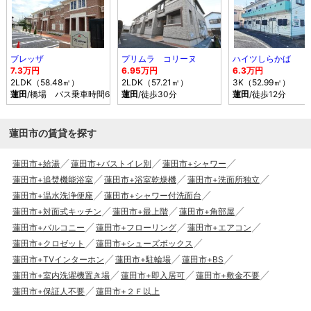
ブレッザ
プリムラ コリーヌ
ハイツしらかば
7.3万円
6.95万円
6.3万円
2LDK（58.48㎡）
2LDK（57.21㎡）
3K（52.99㎡）
蓮田
/橋場 バス乗車時間6分 停歩4分
蓮田
/徒歩30分
蓮田
/徒歩12分
蓮田市の賃貸を探す
蓮田市+給湯
蓮田市+バストイレ別
蓮田市+シャワー
蓮田市+追焚機能浴室
蓮田市+浴室乾燥機
蓮田市+洗面所独立
蓮田市+温水洗浄便座
蓮田市+シャワー付洗面台
蓮田市+対面式キッチン
蓮田市+最上階
蓮田市+角部屋
蓮田市+バルコニー
蓮田市+フローリング
蓮田市+エアコン
蓮田市+クロゼット
蓮田市+シューズボックス
蓮田市+TVインターホン
蓮田市+駐輪場
蓮田市+BS
蓮田市+室内洗濯機置き場
蓮田市+即入居可
蓮田市+敷金不要
蓮田市+保証人不要
蓮田市+２Ｆ以上