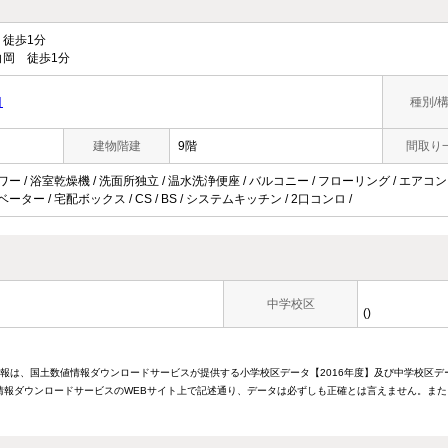
徒歩1分
岡 徒歩1分
目
種別/
建物階建
9階
間取り
ワー / 浴室乾燥機 / 洗面所独立 / 温水洗浄便座 / バルコニー / フローリング / エアコン
ーター / 宅配ボックス / CS / BS / システムキッチン / 2口コンロ /
中学校区
()
情報は、国土数値情報ダウンロードサービスが提供する小学校区データ【2016年度】及び中学校区デ
報ダウンロードサービスのWEBサイト上で記述通り、データは必ずしも正確とは言えません。また