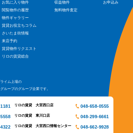
お気に入り物件
収益物件
お申込み
閲覧物件の履歴
無料物件査定
物件ギャラリー
賃貸お役立ちコラム
さいたま街情報
来店予約
賃貸物件リクエスト
リロの賃貸総合
プライム上場の
ログループのグループ企業です。
リロの賃貸 大宮西口店
-1181
048-658-0555
リロの賃貸 東川口店
-5558
048-299-6661
リロの賃貸 大宮西口情報センター
-4322
048-662-9928