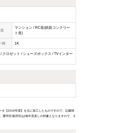
マンション / RC造(鉄筋コンクリー
構造
ト造)
一例
1K
 / クロゼット / シューズボックス / TVインター
ータ【2016年度】を元に加工したものですので、記載情
、通学区域(学区)は毎年見直しの対象となりますので、そ