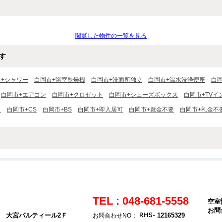
閲覧した物件の一覧を見る
す
市+シャワー
白岡市+浴室乾燥機
白岡市+洗面所独立
白岡市+温水洗浄便座
白
白岡市+エアコン
白岡市+クロゼット
白岡市+シューズボックス
白岡市+TVイ
ス
白岡市+CS
白岡市+BS
白岡市+即入居可
白岡市+敷金不要
白岡市+礼金不
TEL : 048-681-5558
空室
お問
4 大宮パルティール2Ｆ
12165329
お問合わせNO：