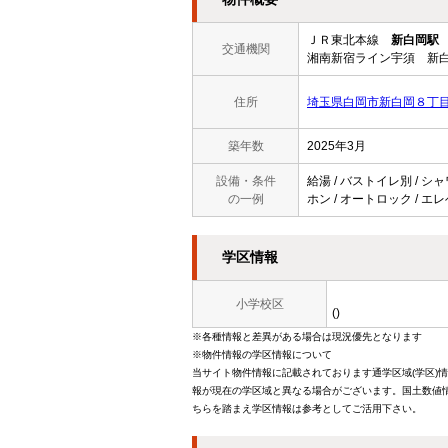
ＪＲ東北本線
新白岡駅
交通機関
湘南新宿ライン宇須 新白
住所
埼玉県白岡市新白岡８丁
築年数
2025年3月
設備・条件
給湯 / バストイレ別 / シャ
の一例
ホン / オートロック / エレベ
学区情報
小学校区
()
※各種情報と差異がある場合は現況優先となります
※物件情報の学区情報について
当サイト物件情報に記載されております通学区域(学区)
報が現在の学区域と異なる場合がございます。国土数値情
ちらを踏まえ学区情報は参考としてご活用下さい。