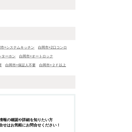
岡市+システムキッチン
白岡市+2口コンロ
ンターホン
白岡市+オートロック
要
白岡市+保証人不要
白岡市+２Ｆ以上
情報の確認や詳細を知りたい方
合せはお気軽にお問合せください！