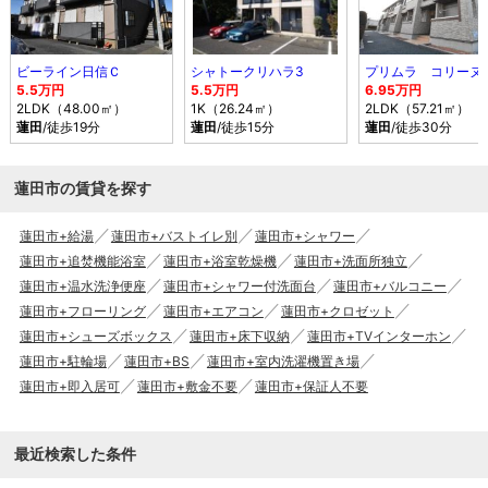
ビーライン日信Ｃ
シャトークリハラ3
プリムラ コリーヌ
5.5万円
5.5万円
6.95万円
2LDK（48.00㎡）
1K（26.24㎡）
2LDK（57.21㎡）
蓮田
/徒歩19分
蓮田
/徒歩15分
蓮田
/徒歩30分
蓮田市の賃貸を探す
蓮田市+給湯
蓮田市+バストイレ別
蓮田市+シャワー
蓮田市+追焚機能浴室
蓮田市+浴室乾燥機
蓮田市+洗面所独立
蓮田市+温水洗浄便座
蓮田市+シャワー付洗面台
蓮田市+バルコニー
蓮田市+フローリング
蓮田市+エアコン
蓮田市+クロゼット
蓮田市+シューズボックス
蓮田市+床下収納
蓮田市+TVインターホン
蓮田市+駐輪場
蓮田市+BS
蓮田市+室内洗濯機置き場
蓮田市+即入居可
蓮田市+敷金不要
蓮田市+保証人不要
最近検索した条件