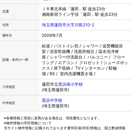
ＪＲ東北本線「蓮田」駅 徒歩23分
交通
湘南新宿ライン宇須「蓮田」駅 徒歩23分
埼玉県蓮田市大字川島310-2
住所
2009年7月
築年月
給湯 / バストイレ別 / シャワー / 追焚機能浴
室 / 浴室乾燥機 / 洗面所独立 / 温水洗浄便
座 / シャワー付洗面台 / バルコニー / フロー
設備・条件の一例
リング / エアコン / クロゼット / シューズボッ
クス / 床下収納 / TVインターホン / 駐輪
場 / BS / 室内洗濯機置き場 /
蓮田市立
黒浜南小学校
小学校区
(埼玉県蓮田市)
黒浜中学校
中学校区
(埼玉県蓮田市)
※各種情報と現状に差異がある場合は、現状優先となります。
※物件情報の学区情報について
当サイト物件情報に記載されております通学区域(学区)情報は、国土数値情報