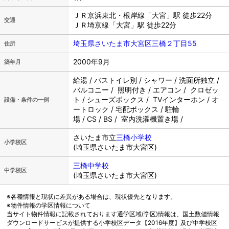
ＪＲ京浜東北・根岸線「大宮」駅 徒歩22分
交通
ＪＲ埼京線「大宮」駅 徒歩22分
埼玉県さいたま市大宮区三橋２丁目55
住所
2000年9月
築年月
給湯 / バストイレ別 / シャワー / 洗面所独立 /
バルコニー / 照明付き / エアコン / クロゼッ
ト / シューズボックス / TVインターホン / オ
設備・条件の一例
ートロック / 宅配ボックス / 駐輪
場 / CS / BS / 室内洗濯機置き場 /
さいたま市立
三橋小学校
小学校区
(埼玉県さいたま市大宮区)
三橋中学校
中学校区
(埼玉県さいたま市大宮区)
※各種情報と現状に差異がある場合は、現状優先となります。
※物件情報の学区情報について
当サイト物件情報に記載されております通学区域(学区)情報は、国土数値情報
ダウンロードサービスが提供する小学校区データ【2016年度】及び中学校区