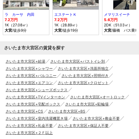
ラ カーサ 内田
エステートＫ
メマリスイーチ
7.2万円
7.2万円
5.6万円
1K（27.08㎡）
1K（28.89㎡）
2DK（51.03㎡）
大宮
/徒歩9分
大宮
/徒歩19分
大宮
/藤橋 バス乗車
さいたま市大宮区の賃貸を探す
さいたま市大宮区+給湯
さいたま市大宮区+バストイレ別
さいたま市大宮区+シャワー
さいたま市大宮区+洗面所独立
さいたま市大宮区+バルコニー
さいたま市大宮区+照明付き
さいたま市大宮区+エアコン
さいたま市大宮区+クロゼット
さいたま市大宮区+シューズボックス
さいたま市大宮区+TVインターホン
さいたま市大宮区+オートロック
さいたま市大宮区+宅配ボックス
さいたま市大宮区+駐輪場
さいたま市大宮区+CS
さいたま市大宮区+BS
さいたま市大宮区+室内洗濯機置き場
さいたま市大宮区+敷金不要
さいたま市大宮区+礼金不要
さいたま市大宮区+保証人不要
さいたま市大宮区+２Ｆ以上