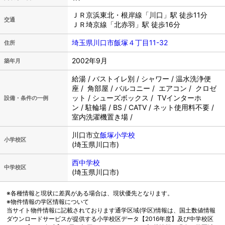
ＪＲ京浜東北・根岸線「川口」駅 徒歩11分
交通
ＪＲ埼京線「北赤羽」駅 徒歩16分
埼玉県川口市飯塚４丁目11-32
住所
2002年9月
築年月
給湯 / バストイレ別 / シャワー / 温水洗浄便
座 / 角部屋 / バルコニー / エアコン / クロゼ
ット / シューズボックス / TVインターホ
設備・条件の一例
ン / 駐輪場 / BS / CATV / ネット使用料不要 /
室内洗濯機置き場 /
川口市立
飯塚小学校
小学校区
(埼玉県川口市)
西中学校
中学校区
(埼玉県川口市)
※各種情報と現状に差異がある場合は、現状優先となります。
※物件情報の学区情報について
当サイト物件情報に記載されております通学区域(学区)情報は、国土数値情報
ダウンロードサービスが提供する小学校区データ【2016年度】及び中学校区