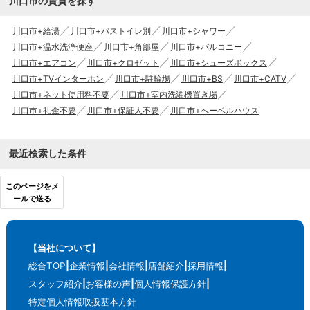
川口市の賃貸を探す
川口市+給湯
川口市+バストイレ別
川口市+シャワー
川口市+温水洗浄便座
川口市+角部屋
川口市+バルコニー
川口市+エアコン
川口市+クロゼット
川口市+シューズボックス
川口市+TVインターホン
川口市+駐輪場
川口市+BS
川口市+CATV
川口市+ネット使用料不要
川口市+室内洗濯機置き場
川口市+礼金不要
川口市+保証人不要
川口市+へーベルハウス
最近検索した条件
このページをメ
ールで送る
【当社について】
総合TOP
企業情報
会社情報
店舗紹介
採用情報
スタッフ紹介
お客様の声
個人情報保護方針
特定個人情報取扱基本方針