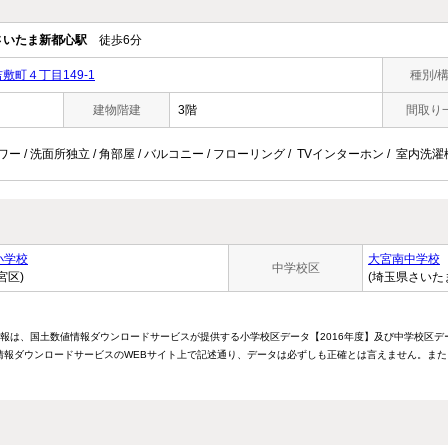
さいたま新都心駅
徒歩6分
町４丁目149-1
種別/
建物階建
3階
間取り
ワー / 洗面所独立 / 角部屋 / バルコニー / フローリング / TVインターホン / 室内洗
小学校
大宮南中学校
中学校区
宮区)
(埼玉県さいた
情報は、国土数値情報ダウンロードサービスが提供する小学校区データ【2016年度】及び中学校区デ
報ダウンロードサービスのWEBサイト上で記述通り、データは必ずしも正確とは言えません。また