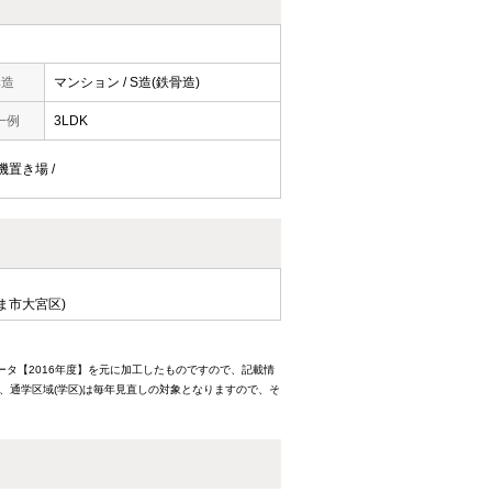
構造
マンション / S造(鉄骨造)
一例
3LDK
濯機置き場 /
ま市大宮区)
ータ【2016年度】を元に加工したものですので、記載情
、通学区域(学区)は毎年見直しの対象となりますので、そ