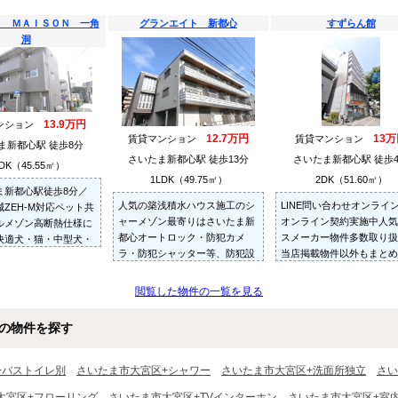
Ｌ ＭＡＩＳＯＮ 一角
グランエイト 新都心
すずらん館
洞
13.9万円
ンション
12.7万円
13
賃貸マンション
賃貸マンション
ま新都心駅 徒歩8分
さいたま新都心駅 徒歩13分
さいたま新都心駅 徒歩
DK（45.55㎡）
1LDK（49.75㎡）
2DK（51.60㎡）
ま新都心駅徒歩8分／
人気の築浅積水ハウス施工のシ
LINE問い合わせオンライ
ZEH-M対応ペット共
ャーメゾン最寄りはさいたま新
オンライン契約実施中人気
ルメゾン高断熱仕様に
都心オートロック・防犯カメ
スメーカー物件多数取り扱
快適犬・猫・中型犬・
ラ・防犯シャッター等、防犯設
当店掲載物件以外もまとめ
ご相談ください～住む
備充実のマンションですお部屋
紹介・ご内見可ご予算にあ
ごと～リロの賃貸へお
探しは～住むことまるごと～リ
お部屋を多数ご紹介させて
さい
閲覧した物件の一覧を見る
ロの賃貸へお任せください
だきます
の物件を探す
+バストイレ別
さいたま市大宮区+シャワー
さいたま市大宮区+洗面所独立
さい
大宮区+フローリング
さいたま市大宮区+TVインターホン
さいたま市大宮区+室