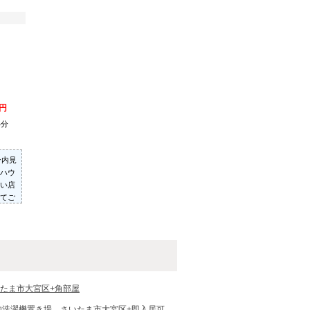
万円
4分
ン内見
ハウ
い店
てご
った
いた
たま市大宮区+角部屋
内洗濯機置き場
さいたま市大宮区+即入居可