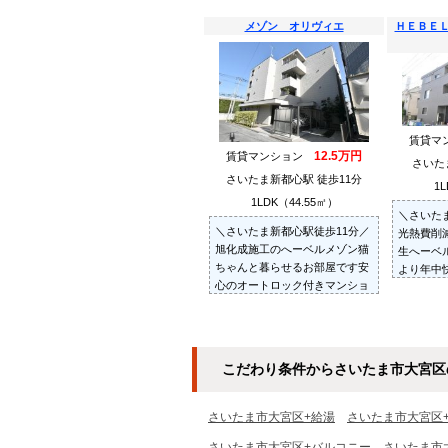
メゾン オリヴィエ
ＨＥＢＥ
賃貸マ
12.5万円
賃貸マンション
さいた
さいたま新都心駅 徒歩11分
1L
1LDK（44.55㎡）
＼さいた
＼さいたま新都心駅徒歩11分／
光熱費削減
旭化成施工のへーベルメゾン猫
生へーベ
ちゃんと暮らせるお部屋です安
より年中
心のオートロック付きマンショ
多頭飼い
ンお部屋探しは～住むことまる
ことまる
ごと～リロの賃貸へお任せくだ
任せくだ
さい
こだわり条件からさいたま市大宮区
さいたま市大宮区+給湯
さいたま市大宮区
さいたま市大宮区+バルコニー
さいたま市