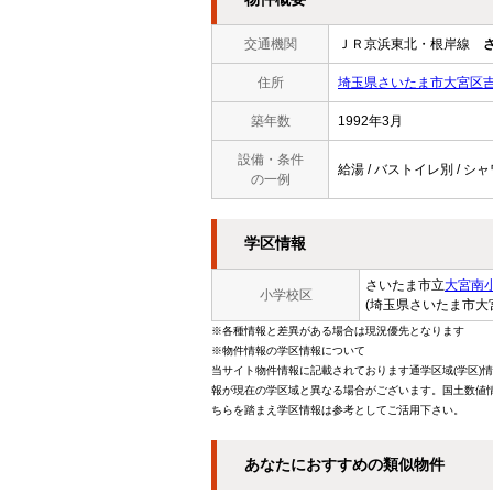
交通機関
ＪＲ京浜東北・根岸線
住所
埼玉県さいたま市大宮区吉敷
築年数
1992年3月
設備・条件
給湯 / バストイレ別 / シャ
の一例
学区情報
さいたま市立
大宮南
小学校区
(埼玉県さいたま市大
※各種情報と差異がある場合は現況優先となります
※物件情報の学区情報について
当サイト物件情報に記載されております通学区域(学区)
報が現在の学区域と異なる場合がございます。国土数値情
ちらを踏まえ学区情報は参考としてご活用下さい。
あなたにおすすめの類似物件