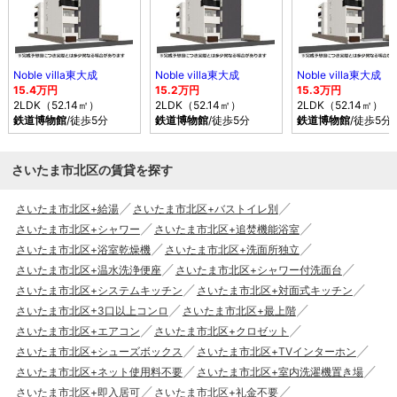
Noble villa東大成
Noble villa東大成
Noble villa東大成
15.4万円
15.2万円
15.3万円
2LDK（52.14㎡）
2LDK（52.14㎡）
2LDK（52.14㎡）
鉄道博物館
/徒歩5分
鉄道博物館
/徒歩5分
鉄道博物館
/徒歩5分
さいたま市北区の賃貸を探す
さいたま市北区+給湯
さいたま市北区+バストイレ別
さいたま市北区+シャワー
さいたま市北区+追焚機能浴室
さいたま市北区+浴室乾燥機
さいたま市北区+洗面所独立
さいたま市北区+温水洗浄便座
さいたま市北区+シャワー付洗面台
さいたま市北区+システムキッチン
さいたま市北区+対面式キッチン
さいたま市北区+3口以上コンロ
さいたま市北区+最上階
さいたま市北区+エアコン
さいたま市北区+クロゼット
さいたま市北区+シューズボックス
さいたま市北区+TVインターホン
さいたま市北区+ネット使用料不要
さいたま市北区+室内洗濯機置き場
さいたま市北区+即入居可
さいたま市北区+礼金不要