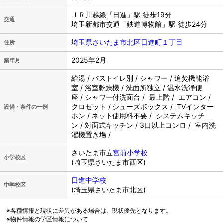
ＪＲ川越線「日進」駅 徒歩19分
交通
埼玉新都市交通「鉄道博物館」駅 徒歩24分
埼玉県さいたま市北区日進町１丁目
住所
2025年2月
築年月
給湯 / バストイレ別 / シャワー / 追焚機能浴
室 / 浴室乾燥機 / 洗面所独立 / 温水洗浄便
座 / シャワー付洗面台 / 最上階 / エアコン /
クロゼット / シューズボックス / TVインター
設備・条件の一例
ホン / ネット使用料不要 / システムキッチ
ン / 対面式キッチン / 3口以上コンロ / 室内洗
濯機置き場 /
さいたま市立
宮前小学校
小学校区
(埼玉県さいたま市西区)
日進中学校
中学校区
(埼玉県さいたま市北区)
※各種情報と現状に差異がある場合は、現状優先となります。
※物件情報の学区情報について