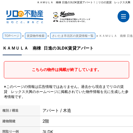
ＫＡＭＵＬＡ 南棟 日進の3LDK賃貸アパート！｜リロの賃貸 レックス大興
TOPページ
賃貸物件検索
さいたま市北区の賃貸情報一覧
ＫＡＭＵＬＡ 南棟 日進
ＫＡＭＵＬＡ 南棟
日進の3LDK賃貸アパート
こちらの物件は掲載が終了しています。
※このページの情報は広告情報ではありません。過去から現在までリロの賃
貸 レックス大興のホームぺージに掲載されていた物件情報を元に生成した参
考情報です。
アパート / 木造
種別 / 構造
2階
建物階建
3LDK
間取り一例