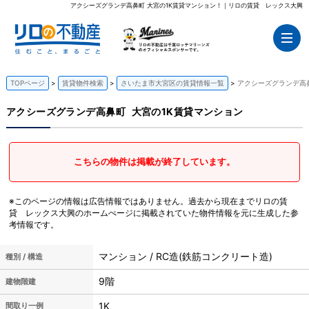
アクシーズグランデ高鼻町 大宮の1K賃貸マンション！｜リロの賃貸 レックス大興
TOPページ
賃貸物件検索
さいたま市大宮区の賃貸情報一覧
アクシーズグランデ高鼻
アクシーズグランデ高鼻町
大宮の1K賃貸マンション
こちらの物件は掲載が終了しています。
※このページの情報は広告情報ではありません。過去から現在までリロの賃
貸 レックス大興のホームぺージに掲載されていた物件情報を元に生成した参
考情報です。
マンション / RC造(鉄筋コンクリート造)
種別 / 構造
9階
建物階建
1K
間取り一例