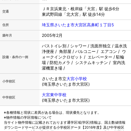
ＪＲ京浜東北・根岸線「大宮」駅 徒歩6分
交通
東武野田線「北大宮」駅 徒歩14分
埼玉県さいたま市大宮区高鼻町１丁目5
住所
2005年2月
築年月
バストイレ別 / シャワー / 洗面所独立 / 温水洗
浄便座 / 角部屋 / バルコニー / エアコン / ウ
ォークインクロゼット / エレベーター / 駐輪
設備・条件の一例
場 / 防犯カメラ / システムキッチン / 室内洗
濯機置き場 /
さいたま市立
大宮小学校
小学校区
(埼玉県さいたま市大宮区)
大宮東中学校
中学校区
(埼玉県さいたま市大宮区)
※各種情報と現状に差異がある場合は、現状優先となります。
※物件情報の学区情報について
当サイト物件情報に記載されております通学区域(学区)情報は、国土数値情報
ダウンロードサービスが提供する小学校区データ【2016年度】及び中学校区