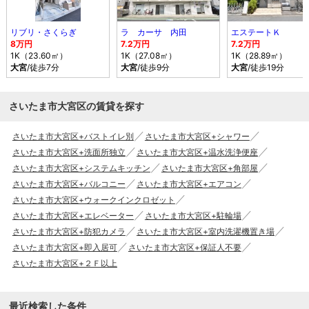
リブリ・さくらぎ
ラ カーサ 内田
エステートＫ
8万円
7.2万円
7.2万円
1K（23.60㎡）
1K（27.08㎡）
1K（28.89㎡）
大宮
/徒歩7分
大宮
/徒歩9分
大宮
/徒歩19分
さいたま市大宮区の賃貸を探す
さいたま市大宮区+バストイレ別
さいたま市大宮区+シャワー
さいたま市大宮区+洗面所独立
さいたま市大宮区+温水洗浄便座
さいたま市大宮区+システムキッチン
さいたま市大宮区+角部屋
さいたま市大宮区+バルコニー
さいたま市大宮区+エアコン
さいたま市大宮区+ウォークインクロゼット
さいたま市大宮区+エレベーター
さいたま市大宮区+駐輪場
さいたま市大宮区+防犯カメラ
さいたま市大宮区+室内洗濯機置き場
さいたま市大宮区+即入居可
さいたま市大宮区+保証人不要
さいたま市大宮区+２Ｆ以上
最近検索した条件