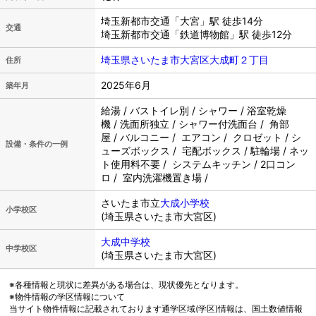
埼玉新都市交通「大宮」駅 徒歩14分
交通
埼玉新都市交通「鉄道博物館」駅 徒歩12分
埼玉県さいたま市大宮区大成町２丁目
住所
2025年6月
築年月
給湯 / バストイレ別 / シャワー / 浴室乾燥
機 / 洗面所独立 / シャワー付洗面台 / 角部
屋 / バルコニー / エアコン / クロゼット / シ
設備・条件の一例
ューズボックス / 宅配ボックス / 駐輪場 / ネッ
ト使用料不要 / システムキッチン / 2口コン
ロ / 室内洗濯機置き場 /
さいたま市立
大成小学校
小学校区
(埼玉県さいたま市大宮区)
大成中学校
中学校区
(埼玉県さいたま市大宮区)
※各種情報と現状に差異がある場合は、現状優先となります。
※物件情報の学区情報について
当サイト物件情報に記載されております通学区域(学区)情報は、国土数値情報