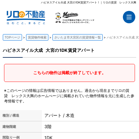
ハピネスアイル大成 大宮の1DK賃貸アパート！｜リロの賃貸 レックス大興
TOPページ
賃貸物件検索
さいたま市大宮区の賃貸情報一覧
ハピネスアイル大成 大
ハピネスアイル大成
大宮の1DK賃貸アパート
こちらの物件は掲載が終了しています。
※このページの情報は広告情報ではありません。過去から現在までリロの賃
貸 レックス大興のホームぺージに掲載されていた物件情報を元に生成した参
考情報です。
アパート / 木造
種別 / 構造
3階
建物階建
1DK
間取り一例