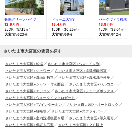
荻嶋グリーンハイツ
ドゥーエ大宮?
パークヴィラ桜木
12.9万円
13.4万円
13.8万円
2LDK（57.15㎡）
1LDK（30.25㎡）
1LDK（38.01㎡）
大宮
/徒歩23分
大宮
/徒歩9分
大宮
/徒歩12分
さいたま市大宮区の賃貸を探す
さいたま市大宮区+給湯
さいたま市大宮区+バストイレ別
さいたま市大宮区+シャワー
さいたま市大宮区+追焚機能浴室
さいたま市大宮区+洗面所独立
さいたま市大宮区+温水洗浄便座
さいたま市大宮区+シャワー付洗面台
さいたま市大宮区+バルコニー
さいたま市大宮区+エアコン
さいたま市大宮区+シューズボックス
さいたま市大宮区+ウォークインクロゼット
さいたま市大宮区+TVインターホン
さいたま市大宮区+オートロック
さいたま市大宮区+駐輪場
さいたま市大宮区+光ファイバー
さいたま市大宮区+室内洗濯機置き場
さいたま市大宮区+即入居可
さいたま市大宮区+保証人不要
さいたま市大宮区+２Ｆ以上