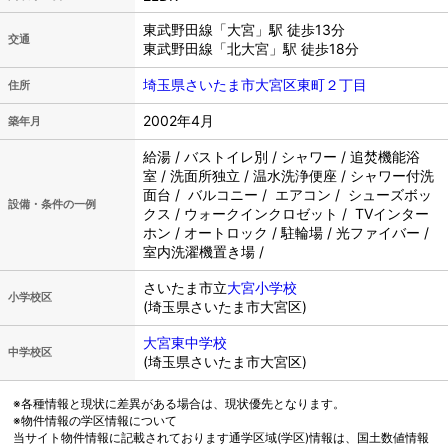
東武野田線「大宮」駅 徒歩13分
交通
東武野田線「北大宮」駅 徒歩18分
埼玉県さいたま市大宮区東町２丁目
住所
2002年4月
築年月
給湯 / バストイレ別 / シャワー / 追焚機能浴
室 / 洗面所独立 / 温水洗浄便座 / シャワー付洗
面台 / バルコニー / エアコン / シューズボッ
設備・条件の一例
クス / ウォークインクロゼット / TVインター
ホン / オートロック / 駐輪場 / 光ファイバー /
室内洗濯機置き場 /
さいたま市立
大宮小学校
小学校区
(埼玉県さいたま市大宮区)
大宮東中学校
中学校区
(埼玉県さいたま市大宮区)
※各種情報と現状に差異がある場合は、現状優先となります。
※物件情報の学区情報について
当サイト物件情報に記載されております通学区域(学区)情報は、国土数値情報