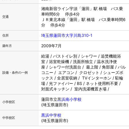
湘南新宿ライン宇須「蓮田」駅 橋場 バス乗
車時間6分 停歩4分
交通
ＪＲ東北本線「蓮田」駅 橋場 バス乗車時間6
分 停歩4分
埼玉県蓮田市大字川島310-1
住所
2009年7月
築年月
給湯 / バストイレ別 / シャワー / 追焚機能浴
室 / 浴室乾燥機 / 洗面所独立 / 温水洗浄便
座 / シャワー付洗面台 / 最上階 / 角部屋 / バル
コニー / エアコン / クロゼット / シューズボ
設備・条件の一例
ックス / 全居室収納 / TVインターホン / 駐輪
場 / 光ファイバー / BS / ネット使用料不要 /
対面式キッチン / 室内洗濯機置き場 /
蓮田市立
黒浜南小学校
小学校区
(埼玉県蓮田市)
黒浜中学校
中学校区
(埼玉県蓮田市)