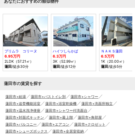
あなたにおすすめの類似物件
プリムラ コリーヌ
ハイツしらかば
ＮＡＫＳ蓮田
6.95万円
6.3万円
6.5万円
2LDK（57.21㎡）
3K（52.99㎡）
1K（20.00㎡）
蓮田
/徒歩30分
蓮田
/徒歩12分
蓮田
/徒歩5分
蓮田市の賃貸を探す
蓮田市+給湯
蓮田市+バストイレ別
蓮田市+シャワー
蓮田市+追焚機能浴室
蓮田市+浴室乾燥機
蓮田市+洗面所独立
蓮田市+温水洗浄便座
蓮田市+シャワー付洗面台
蓮田市+対面式キッチン
蓮田市+最上階
蓮田市+角部屋
蓮田市+バルコニー
蓮田市+エアコン
蓮田市+クロゼット
蓮田市+シューズボックス
蓮田市+全居室収納