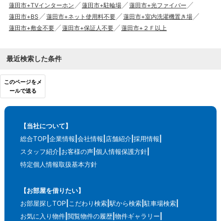
蓮田市+TVインターホン
蓮田市+駐輪場
蓮田市+光ファイバー
蓮田市+BS
蓮田市+ネット使用料不要
蓮田市+室内洗濯機置き場
蓮田市+敷金不要
蓮田市+保証人不要
蓮田市+２Ｆ以上
最近検索した条件
このページをメ
ールで送る
【当社について】
総合TOP
企業情報
会社情報
店舗紹介
採用情報
スタッフ紹介
お客様の声
個人情報保護方針
特定個人情報取扱基本方針
【お部屋を借りたい】
お部屋探しTOP
こだわり検索
駅から検索
駐車場検索
お気に入り物件
閲覧物件の履歴
物件ギャラリー