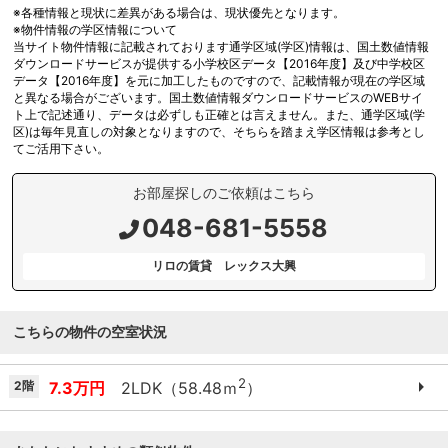
※各種情報と現状に差異がある場合は、現状優先となります。
※物件情報の学区情報について
当サイト物件情報に記載されております通学区域(学区)情報は、国土数値情報
ダウンロードサービスが提供する小学校区データ【2016年度】及び中学校区
データ【2016年度】を元に加工したものですので、記載情報が現在の学区域
と異なる場合がございます。国土数値情報ダウンロードサービスのWEBサイ
ト上で記述通り、データは必ずしも正確とは言えません。また、通学区域(学
区)は毎年見直しの対象となりますので、そちらを踏まえ学区情報は参考とし
てご活用下さい。
お部屋探しのご依頼はこちら
048-681-5558
リロの賃貸 レックス大興
こちらの物件の空室状況
2
2階
7.3万円
2LDK（58.48ｍ
）