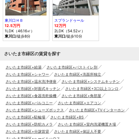
東川口ＨＢ
スプランドゥール
12.5万円
12万円
1LDK（46.16㎡）
2LDK（54.52㎡）
東川口
/徒歩8分
東川口
/徒歩10分
さいたま市緑区の賃貸を探す
さいたま市緑区+給湯
さいたま市緑区+バストイレ別
さいたま市緑区+シャワー
さいたま市緑区+洗面所独立
さいたま市緑区+温水洗浄便座
さいたま市緑区+システムキッチン
さいたま市緑区+対面式キッチン
さいたま市緑区+3口以上コンロ
さいたま市緑区+食器洗乾燥機
さいたま市緑区+角部屋
さいたま市緑区+バルコニー
さいたま市緑区+エアコン
さいたま市緑区+シューズボックス
さいたま市緑区+TVインターホン
さいたま市緑区+駐輪場
さいたま市緑区+BS
さいたま市緑区+防犯カメラ
さいたま市緑区+室内洗濯機置き場
さいたま市緑区+分譲賃貸
さいたま市緑区+保証人不要
さいたま市緑区+へーベルハウス