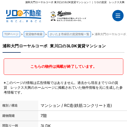
浦和大門ローヤルコーポ 東川口の3LDK賃貸マンション！｜リロの賃貸 レックス大興
TOPページ
賃貸物件検索
さいたま市緑区の賃貸情報一覧
浦和大門ローヤルコーポ 
浦和大門ローヤルコーポ
東川口の3LDK賃貸マンション
こちらの物件は掲載が終了しています。
※このページの情報は広告情報ではありません。過去から現在までリロの賃
貸 レックス大興のホームぺージに掲載されていた物件情報を元に生成した参
考情報です。
マンション / RC造(鉄筋コンクリート造)
種別 / 構造
7階
建物階建
3LDK
間取り一例