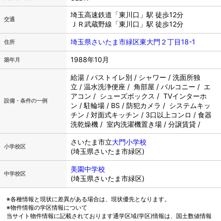
埼玉高速鉄道「東川口」駅 徒歩12分
交通
ＪＲ武蔵野線「東川口」駅 徒歩12分
埼玉県さいたま市緑区東大門２丁目18-1
住所
1988年10月
築年月
給湯 / バストイレ別 / シャワー / 洗面所独
立 / 温水洗浄便座 / 角部屋 / バルコニー / エ
アコン / シューズボックス / TVインターホ
設備・条件の一例
ン / 駐輪場 / BS / 防犯カメラ / システムキッ
チン / 対面式キッチン / 3口以上コンロ / 食器
洗乾燥機 / 室内洗濯機置き場 / 分譲賃貸 /
さいたま市立
大門小学校
小学校区
(埼玉県さいたま市緑区)
美園中学校
中学校区
(埼玉県さいたま市緑区)
※各種情報と現状に差異がある場合は、現状優先となります。
※物件情報の学区情報について
当サイト物件情報に記載されております通学区域(学区)情報は、国土数値情報