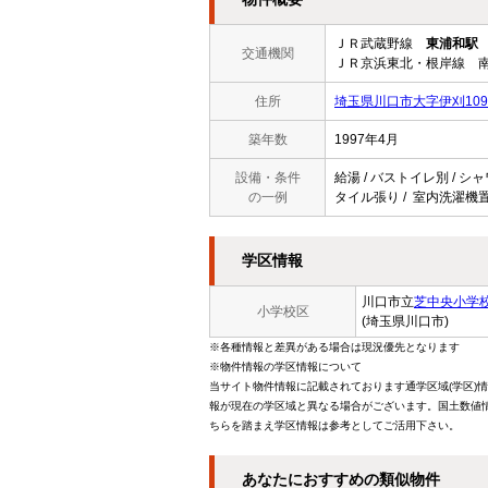
ＪＲ武蔵野線
東浦和駅
交通機関
ＪＲ京浜東北・根岸線 南
住所
埼玉県川口市大字伊刈1095
築年数
1997年4月
設備・条件
給湯 / バストイレ別 / シャ
の一例
タイル張り / 室内洗濯機置
学区情報
川口市立
芝中央小学
小学校区
(埼玉県川口市)
※各種情報と差異がある場合は現況優先となります
※物件情報の学区情報について
当サイト物件情報に記載されております通学区域(学区)
報が現在の学区域と異なる場合がございます。国土数値情
ちらを踏まえ学区情報は参考としてご活用下さい。
あなたにおすすめの類似物件