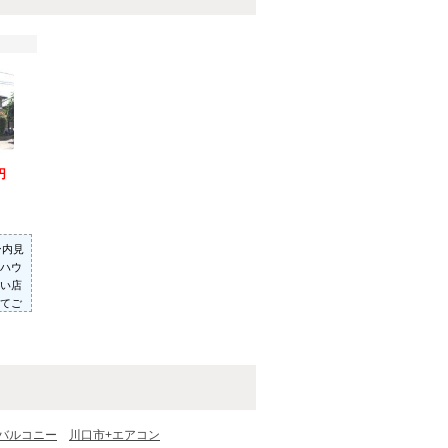
円
）
ン内見
ハウ
い店
てご
った
いた
バルコニー
川口市+エアコン