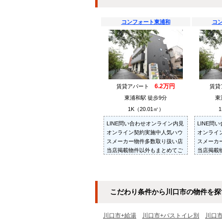
コンフォート東浦和
コ
6.2万円
賃貸アパート
賃
東浦和駅 徒歩9分
東
1K（20.01㎡）
1
LINE問い合わせオンライン内見
LINE問
オンライン契約実施中人気ハウ
オンライ
スメーカー物件多数取り扱い店
スメーカ
当店掲載物件以外もまとめてご
当店掲載
紹介・ご内見可ご予算にあった
紹介・ご
お部屋を多数ご紹介させていた
お部屋を
だきます
だきます
こだわり条件から川口市の物件を探
川口市+給湯
川口市+バストイレ別
川口