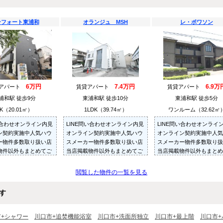
ンフォート東浦和
オランジュ MSH
レ・ポワソン
6万円
7.4万円
6.9万
貸アパート
賃貸アパート
賃貸アパート
浦和駅 徒歩9分
東浦和駅 徒歩10分
東浦和駅 徒歩5分
K（20.01㎡）
1LDK（39.74㎡）
ワンルーム（32.62㎡
い合わせオンライン内見
LINE問い合わせオンライン内見
LINE問い合わせオンライ
ン契約実施中人気ハウ
オンライン契約実施中人気ハウ
オンライン契約実施中人気
ー物件多数取り扱い店
スメーカー物件多数取り扱い店
スメーカー物件多数取り扱
物件以外もまとめてご
当店掲載物件以外もまとめてご
当店掲載物件以外もまとめ
内見可ご予算にあった
紹介・ご内見可ご予算にあった
紹介・ご内見可ご予算にあ
多数ご紹介させていた
お部屋を多数ご紹介させていた
お部屋を多数ご紹介させて
閲覧した物件の一覧を見る
だきます
だきます
す
市+シャワー
川口市+追焚機能浴室
川口市+洗面所独立
川口市+最上階
川口市+