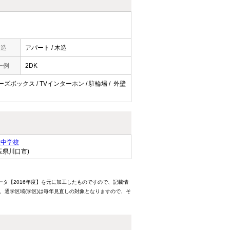
構造
アパート / 木造
一例
2DK
ューズボックス / TVインターホン / 駐輪場 / 外壁
東中学校
玉県川口市)
ータ【2016年度】を元に加工したものですので、記載情
、通学区域(学区)は毎年見直しの対象となりますので、そ