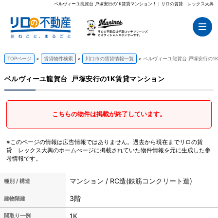
ベルヴィーユ龍賀台 戸塚安行の1K賃貸マンション！｜リロの賃貸 レックス大興
TOPページ
賃貸物件検索
川口市の賃貸情報一覧
ベルヴィーユ龍賀台 戸塚安行の1
ベルヴィーユ龍賀台
戸塚安行の1K賃貸マンション
こちらの物件は掲載が終了しています。
※このページの情報は広告情報ではありません。過去から現在までリロの賃
貸 レックス大興のホームぺージに掲載されていた物件情報を元に生成した参
考情報です。
マンション / RC造(鉄筋コンクリート造)
種別 / 構造
3階
建物階建
1K
間取り一例