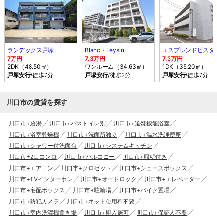
ランデックス戸塚
Blanc・Leysin
エスプレンドビスタ
7万円
7.3万円
7.3万円
2DK（48.50㎡）
ワンルーム（34.63㎡）
1DK（35.20㎡）
戸塚安行
/徒歩7分
戸塚安行
/徒歩2分
戸塚安行
/徒歩7分
川口市の賃貸を探す
川口市+給湯
川口市+バストイレ別
川口市+追焚機能浴室
川口市+浴室乾燥機
川口市+洗面所独立
川口市+温水洗浄便座
川口市+シャワー付洗面台
川口市+システムキッチン
川口市+2口コンロ
川口市+バルコニー
川口市+照明付き
川口市+エアコン
川口市+クロゼット
川口市+シューズボックス
川口市+TVインターホン
川口市+オートロック
川口市+エレベーター
川口市+宅配ボックス
川口市+駐輪場
川口市+バイク置場
川口市+防犯カメラ
川口市+ネット使用料不要
川口市+室内洗濯機置き場
川口市+即入居可
川口市+保証人不要