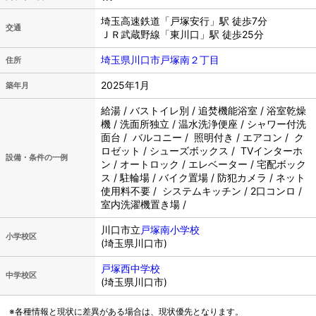
埼玉高速鉄道「戸塚安行」駅 徒歩7分
交通
ＪＲ武蔵野線「東川口」駅 徒歩25分
埼玉県川口市戸塚南２丁目
住所
2025年1月
築年月
給湯 / バストイレ別 / 追焚機能浴室 / 浴室乾燥
機 / 洗面所独立 / 温水洗浄便座 / シャワー付洗
面台 / バルコニー / 照明付き / エアコン / ク
ロゼット / シューズボックス / TVインターホ
設備・条件の一例
ン / オートロック / エレベーター / 宅配ボック
ス / 駐輪場 / バイク置場 / 防犯カメラ / ネット
使用料不要 / システムキッチン / 2口コンロ /
室内洗濯機置き場 /
川口市立
戸塚南小学校
小学校区
(埼玉県川口市)
戸塚西中学校
中学校区
(埼玉県川口市)
※各種情報と現状に差異がある場合は、現状優先となります。