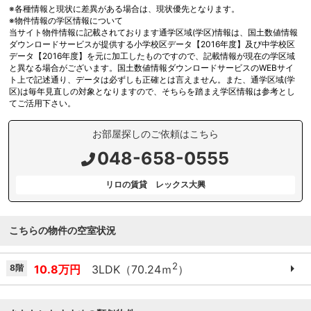
※各種情報と現状に差異がある場合は、現状優先となります。
※物件情報の学区情報について
当サイト物件情報に記載されております通学区域(学区)情報は、国土数値情報
ダウンロードサービスが提供する小学校区データ【2016年度】及び中学校区
データ【2016年度】を元に加工したものですので、記載情報が現在の学区域
と異なる場合がございます。国土数値情報ダウンロードサービスのWEBサイ
ト上で記述通り、データは必ずしも正確とは言えません。また、通学区域(学
区)は毎年見直しの対象となりますので、そちらを踏まえ学区情報は参考とし
てご活用下さい。
お部屋探しのご依頼はこちら
048-658-0555
リロの賃貸 レックス大興
こちらの物件の空室状況
2
8階
10.8万円
3LDK（70.24ｍ
）