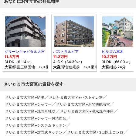
あなたにおすすめの類似物件
グリーンキャピタル大宮
パストラルピア
ヒルズ六本木
11.8万円
11.2万円
10.2万円
3LDK（61.14㎡）
4LDK（84.30㎡）
3LDK（66.00㎡）
大宮
/県営三橋団地 バス乗車時間8分 停歩6分
大宮
/県営住宅前 バス乗車時間20分 停歩4分
大宮
/徒歩24分
さいたま市大宮区の賃貸を探す
さいたま市大宮区+給湯
さいたま市大宮区+バストイレ別
さいたま市大宮区+シャワー
さいたま市大宮区+追焚機能浴室
さいたま市大宮区+洗面所独立
さいたま市大宮区+温水洗浄便座
さいたま市大宮区+シャワー付洗面台
さいたま市大宮区+システムキッチン
さいたま市大宮区+対面式キッチン
さいたま市大宮区+3口以上コンロ