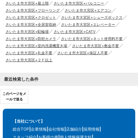
さいたま市大宮区+最上階
さいたま市大宮区+バルコニー
さいたま市大宮区+フローリング
さいたま市大宮区+エアコン
さいたま市大宮区+クロゼット
さいたま市大宮区+シューズボックス
さいたま市大宮区+全居室収納
さいたま市大宮区+エレベーター
さいたま市大宮区+駐輪場
さいたま市大宮区+CATV
さいたま市大宮区+防犯カメラ
さいたま市大宮区+ネット使用料不要
さいたま市大宮区+室内洗濯機置き場
さいたま市大宮区+敷金不要
さいたま市大宮区+礼金不要
さいたま市大宮区+保証人不要
さいたま市大宮区+２Ｆ以上
最近検索した条件
このページをメ
ールで送る
【当社について】
総合TOP
企業情報
会社情報
店舗紹介
採用情報
スタッフ紹介
お客様の声
個人情報保護方針