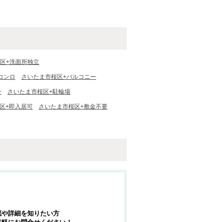
区+洗面所独立
コンロ
さいたま市桜区+バルコニー
ン
さいたま市桜区+駐輪場
区+即入居可
さいたま市桜区+敷金不要
認や詳細を知りたい方