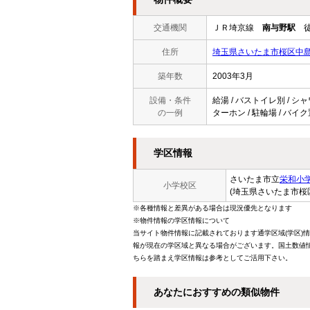
交通機関
ＪＲ埼京線
南与野駅
徒
住所
埼玉県さいたま市桜区中島４
築年数
2003年3月
設備・条件
給湯 / バストイレ別 / シャ
の一例
ターホン / 駐輪場 / バイク置
学区情報
さいたま市立
栄和小
小学校区
(埼玉県さいたま市桜
※各種情報と差異がある場合は現況優先となります
※物件情報の学区情報について
当サイト物件情報に記載されております通学区域(学区)
報が現在の学区域と異なる場合がございます。国土数値情
ちらを踏まえ学区情報は参考としてご活用下さい。
あなたにおすすめの類似物件