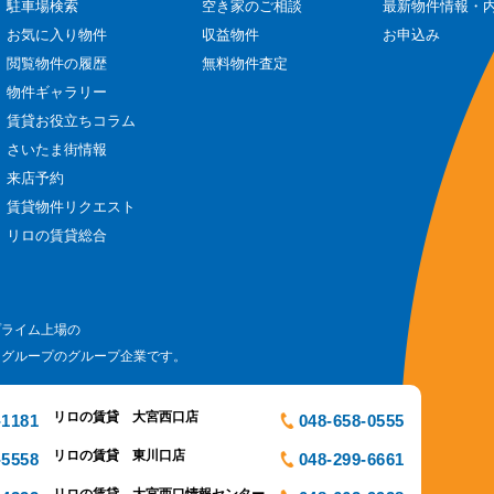
駐車場検索
空き家のご相談
最新物件情報・
お気に入り物件
収益物件
お申込み
閲覧物件の履歴
無料物件査定
物件ギャラリー
賃貸お役立ちコラム
さいたま街情報
来店予約
賃貸物件リクエスト
リロの賃貸総合
プライム上場の
ログループのグループ企業です。
リロの賃貸 大宮西口店
-1181
048-658-0555
リロの賃貸 東川口店
-5558
048-299-6661
リロの賃貸 大宮西口情報センター