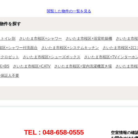
閲覧した物件の一覧を見る
物件を探す
ストイレ別
さいたま市桜区+シャワー
さいたま市桜区+浴室乾燥機
さいたま市桜
桜区+シャワー付洗面台
さいたま市桜区+システムキッチン
さいたま市桜区+2口
+クロゼット
さいたま市桜区+シューズボックス
さいたま市桜区+TVインターホ
+BS
さいたま市桜区+CATV
さいたま市桜区+室内洗濯機置き場
さいたま市桜
+保証人不要
TEL : 048-658-0555
空室情報の確