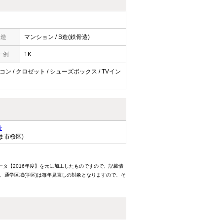
構造
マンション / S造(鉄骨造)
一例
1K
コン / クロゼット / シューズボックス / TVイン
校
ま市桜区)
ータ【2016年度】を元に加工したものですので、記載情
、通学区域(学区)は毎年見直しの対象となりますので、そ