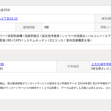
歩22分
丁目15-12
種別/
建物階建
3階
間取り
ワー / 浴室乾燥機 / 洗面所独立 / 温水洗浄便座 / シャワー付洗面台 / バルコニー / エア
場 / BS / CATV / システムキッチン / 2口コンロ / 室内洗濯機置き場 /
学校
上大久保中学
中学校区
区)
(埼玉県さいた
情報は、国土数値情報ダウンロードサービスが提供する小学校区データ【2016年度】及び中学校区デ
報ダウンロードサービスのWEBサイト上で記述通り、データは必ずしも正確とは言えません。また