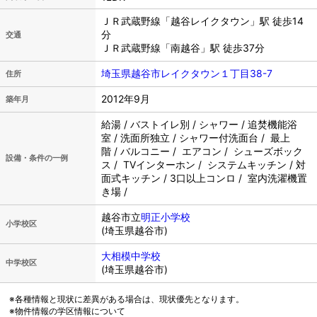
ＪＲ武蔵野線「越谷レイクタウン」駅 徒歩14
分
交通
ＪＲ武蔵野線「南越谷」駅 徒歩37分
埼玉県越谷市レイクタウン１丁目38-7
住所
2012年9月
築年月
給湯 / バストイレ別 / シャワー / 追焚機能浴
室 / 洗面所独立 / シャワー付洗面台 / 最上
階 / バルコニー / エアコン / シューズボック
設備・条件の一例
ス / TVインターホン / システムキッチン / 対
面式キッチン / 3口以上コンロ / 室内洗濯機置
き場 /
越谷市立
明正小学校
小学校区
(埼玉県越谷市)
大相模中学校
中学校区
(埼玉県越谷市)
※各種情報と現状に差異がある場合は、現状優先となります。
※物件情報の学区情報について