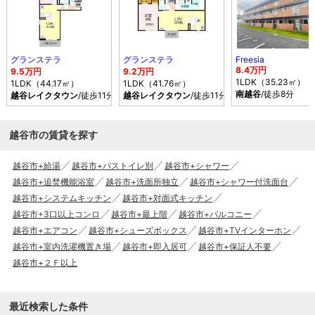
グランステラ
グランステラ
Freesia
8.4万円
9.5万円
9.2万円
1LDK（35.23㎡）
1LDK（44.17㎡）
1LDK（41.76㎡）
南越谷
/徒歩8分
越谷レイクタウン
/徒歩11分
越谷レイクタウン
/徒歩11分
越谷市の賃貸を探す
越谷市+給湯
越谷市+バストイレ別
越谷市+シャワー
越谷市+追焚機能浴室
越谷市+洗面所独立
越谷市+シャワー付洗面台
越谷市+システムキッチン
越谷市+対面式キッチン
越谷市+3口以上コンロ
越谷市+最上階
越谷市+バルコニー
越谷市+エアコン
越谷市+シューズボックス
越谷市+TVインターホン
越谷市+室内洗濯機置き場
越谷市+即入居可
越谷市+保証人不要
越谷市+２Ｆ以上
最近検索した条件