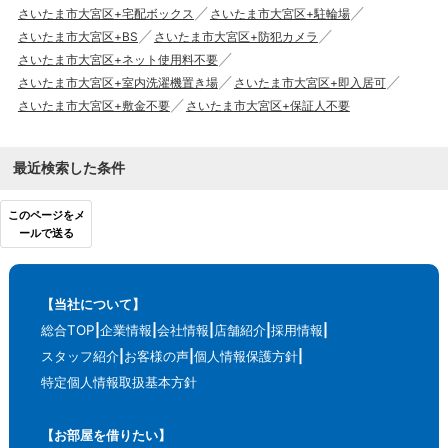
さいたま市大宮区+宅配ボックス
さいたま市大宮区+駐輪場
さいたま市大宮区+BS
さいたま市大宮区+防犯カメラ
さいたま市大宮区+ネット使用料不要
さいたま市大宮区+室内洗濯機置き場
さいたま市大宮区+即入居可
さいたま市大宮区+敷金不要
さいたま市大宮区+保証人不要
最近検索した条件
このページをメ
ールで送る
【当社について】
総合TOP
企業情報
会社情報
店舗紹介
採用情報
スタッフ紹介
お客様の声
個人情報保護方針
特定個人情報取扱基本方針
【お部屋を借りたい】