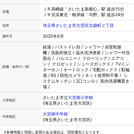
ＪＲ高崎線「さいたま新都心」駅 徒歩15分
交通
ＪＲ京浜東北・根岸線「与野」駅 徒歩24分
埼玉県さいたま市大宮区北袋町２丁目
住所
2025年6月
築年月
給湯 / バストイレ別 / シャワー / 浴室乾燥
機 / 洗面所独立 / 温水洗浄便座 / シャワー付洗
面台 / バルコニー / フローリング / エアコ
ン / クロゼット / シューズボックス / TVイン
設備・条件の一例
ターホン / オートロック / 宅配ボックス / 駐輪
場 / BS / 防犯カメラ / ネット使用料不要 / シ
ステムキッチン / 2口コンロ / 室内洗濯機置き
場 /
さいたま市立
大宮南小学校
小学校区
(埼玉県さいたま市大宮区)
大宮南中学校
中学校区
(埼玉県さいたま市大宮区)
※各種情報と現状に差異がある場合は、現状優先となります。