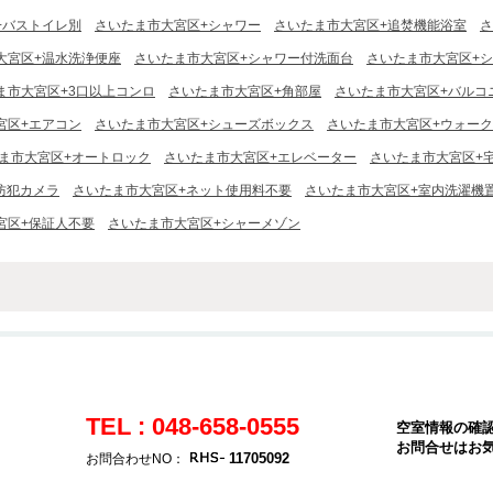
+バストイレ別
さいたま市大宮区+シャワー
さいたま市大宮区+追焚機能浴室
さ
大宮区+温水洗浄便座
さいたま市大宮区+シャワー付洗面台
さいたま市大宮区+
ま市大宮区+3口以上コンロ
さいたま市大宮区+角部屋
さいたま市大宮区+バルコ
宮区+エアコン
さいたま市大宮区+シューズボックス
さいたま市大宮区+ウォー
ま市大宮区+オートロック
さいたま市大宮区+エレベーター
さいたま市大宮区+
防犯カメラ
さいたま市大宮区+ネット使用料不要
さいたま市大宮区+室内洗濯機
宮区+保証人不要
さいたま市大宮区+シャーメゾン
TEL : 048-658-0555
空室情報の確
お問合せはお
11705092
お問合わせNO：