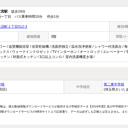
大宮駅
徒歩19分
一丁目 バス乗車時間10分 停歩1分
町１丁目512-3
種別/
建物階建
3階
間取り
ワー / 追焚機能浴室 / 浴室乾燥機 / 洗面所独立 / 温水洗浄便座 / シャワー付洗面台 / 角
ックス / ウォークインクロゼット / TVインターホン / オートロック / エレベーター / 宅配
ッチン / 対面式キッチン / 3口以上コンロ / 室内洗濯機置き場 /
学校
第二東中学校
中学校区
宮区)
(埼玉県さいた
情報は、国土数値情報ダウンロードサービスが提供する小学校区データ【2016年度】及び中学校区デ
報ダウンロードサービスのWEBサイト上で記述通り、データは必ずしも正確とは言えません。また