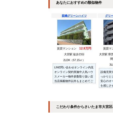
あなたにおすすめの類似物件
荻嶋グリーンハイツ
グリ
12.9万円
賃貸マンション
賃貸マ
大宮駅 徒歩23分
大宮駅 県
間
2LDK（57.15㎡）
3L
LINE問い合わせオンライン内見
オンライン契約実施中人気ハウ
設備充実
スメーカー物件多数取り扱い店
っかりと
当店掲載物件以外もまとめてご
安心のオ
紹介・ご内見可ご予算にあった
を感じさ
お部屋を多数ご紹介させていた
です
だきます
こだわり条件からさいたま市大宮区