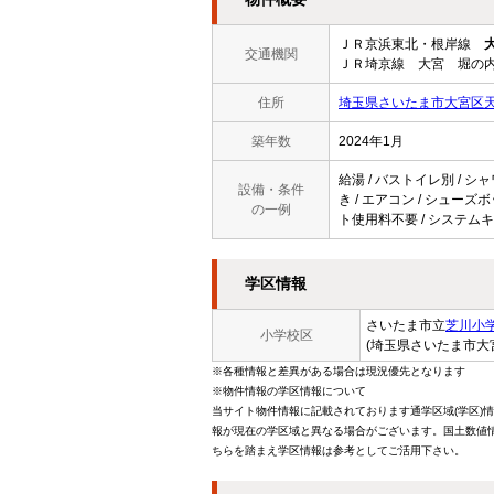
ＪＲ京浜東北・根岸線
交通機関
ＪＲ埼京線 大宮 堀の内
住所
埼玉県さいたま市大宮区天沼
築年数
2024年1月
給湯 / バストイレ別 / シャ
設備・条件
き / エアコン / シューズボ
の一例
ト使用料不要 / システムキ
学区情報
さいたま市立
芝川小
小学校区
(埼玉県さいたま市大
※各種情報と差異がある場合は現況優先となります
※物件情報の学区情報について
当サイト物件情報に記載されております通学区域(学区)
報が現在の学区域と異なる場合がございます。国土数値情
ちらを踏まえ学区情報は参考としてご活用下さい。