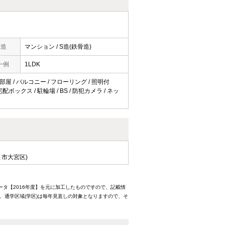
構造
マンション / S造(鉄骨造)
一例
1LDK
部屋 / バルコニー / フローリング / 照明付
ボックス / 駐輪場 / BS / 防犯カメラ / ネッ
ま市大宮区)
ータ【2016年度】を元に加工したものですので、記載情
、通学区域(学区)は毎年見直しの対象となりますので、そ