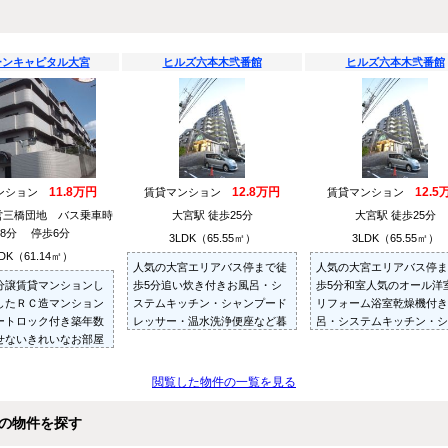
ーンキャピタル大宮
ヒルズ六本木弐番館
ヒルズ六本木弐番館
11.8万円
12.8万円
12.5
ンション
賃貸マンション
賃貸マンション
営三橋団地 バス乗車時
大宮駅 徒歩25分
大宮駅 徒歩25分
8分 停歩6分
3LDK（65.55㎡）
3LDK（65.55㎡）
DK（61.14㎡）
人気の大宮エリアバス停まで徒
人気の大宮エリアバス停ま
分譲賃貸マンションし
歩5分追い炊き付きお風呂・シ
歩5分和室人気のオール洋
したＲＣ造マンション
ステムキッチン・シャンプード
リフォーム浴室乾燥機付き
ートロック付き築年数
レッサー・温水洗浄便座など暮
呂・システムキッチン・シ
せないきれいなお部屋
らしに役立つ設備充実☆
プードレッサーなど新品ぜ
内見ください
閲覧した物件の一覧を見る
の物件を探す