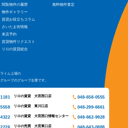
閲覧物件の履歴
無料物件査定
物件ギャラリー
賃貸お役立ちコラム
さいたま街情報
来店予約
賃貸物件リクエスト
リロの賃貸総合
プライム上場の
ログループのグループ企業です。
リロの賃貸 大宮西口店
-1181
048-658-0555
リロの賃貸 東川口店
-5558
048-299-6661
リロの賃貸 大宮西口情報センター
-4322
048-662-9928
リロの売買 大宮東口店
-2226
048-643-0888