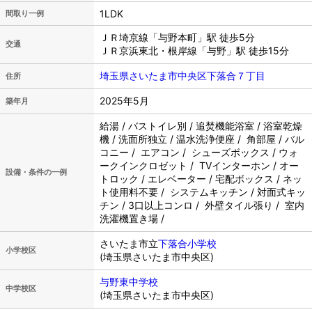
1LDK
間取り一例
ＪＲ埼京線「与野本町」駅 徒歩5分
交通
ＪＲ京浜東北・根岸線「与野」駅 徒歩15分
埼玉県さいたま市中央区下落合７丁目
住所
2025年5月
築年月
給湯 / バストイレ別 / 追焚機能浴室 / 浴室乾燥
機 / 洗面所独立 / 温水洗浄便座 / 角部屋 / バル
コニー / エアコン / シューズボックス / ウォ
ークインクロゼット / TVインターホン / オー
設備・条件の一例
トロック / エレベーター / 宅配ボックス / ネッ
ト使用料不要 / システムキッチン / 対面式キッ
チン / 3口以上コンロ / 外壁タイル張り / 室内
洗濯機置き場 /
さいたま市立
下落合小学校
小学校区
(埼玉県さいたま市中央区)
与野東中学校
中学校区
(埼玉県さいたま市中央区)