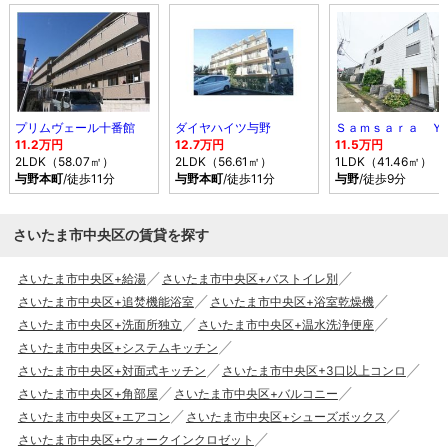
プリムヴェール十番館
ダイヤハイツ与野
11.2万円
12.7万円
11.5万円
2LDK（58.07㎡）
2LDK（56.61㎡）
1LDK（41.46㎡）
与野本町
/徒歩11分
与野本町
/徒歩11分
与野
/徒歩9分
さいたま市中央区の賃貸を探す
さいたま市中央区+給湯
さいたま市中央区+バストイレ別
さいたま市中央区+追焚機能浴室
さいたま市中央区+浴室乾燥機
さいたま市中央区+洗面所独立
さいたま市中央区+温水洗浄便座
さいたま市中央区+システムキッチン
さいたま市中央区+対面式キッチン
さいたま市中央区+3口以上コンロ
さいたま市中央区+角部屋
さいたま市中央区+バルコニー
さいたま市中央区+エアコン
さいたま市中央区+シューズボックス
さいたま市中央区+ウォークインクロゼット