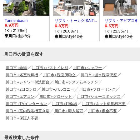
Tannenbaum
リブリ・トーカク SAITAMA
リブリ・アピアス東
6.9万円
6.8万円
6.5万円
1K（21.76㎡）
1K（26.08㎡）
1K（22.35㎡）
東川口
/徒歩8分
東川口
/徒歩13分
東川口
/徒歩10分
川口市の賃貸を探す
川口市+給湯
川口市+バストイレ別
川口市+シャワー
川口市+浴室乾燥機
川口市+洗面所独立
川口市+温水洗浄便座
川口市+シャワー付洗面台
川口市+システムキッチン
川口市+2口コンロ
川口市+バルコニー
川口市+フローリング
川口市+エアコン
川口市+クロゼット
川口市+シューズボックス
川口市+TVインターホン
川口市+駐輪場
川口市+ネット使用料不要
川口市+室内洗濯機置き場
川口市+即入居可
川口市+敷金不要
川口市+保証人不要
最近検索した条件