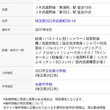
ＪＲ武蔵野線「東浦和」駅 徒歩13分
交通
ＪＲ武蔵野線「東川口」駅 徒歩21分
埼玉県川口市在家町26-14
住所
2017年9月
築年月
給湯 / バストイレ別 / シャワー / 浴室乾燥
機 / 洗面所独立 / 温水洗浄便座 / シャワー付洗
面台 / バルコニー / フローリング / エアコ
設備・条件の一例
ン / クロゼット / シューズボックス / TVイン
ターホン / 駐輪場 / ネット使用料不要 / システ
ムキッチン / 2口コンロ / 室内洗濯機置き場 /
川口市立
在家小学校
小学校区
(埼玉県川口市)
在家中学校
中学校区
(埼玉県川口市)
※各種情報と現状に差異がある場合は、現状優先となります。
※物件情報の学区情報について
当サイト物件情報に記載されております通学区域(学区)情報は、国土数値情報