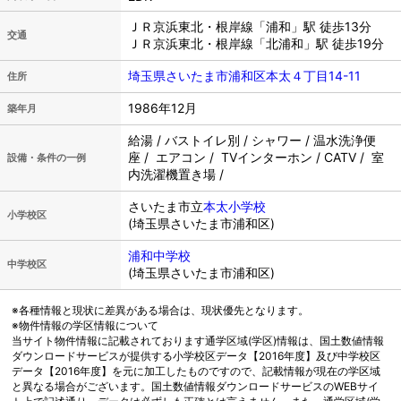
ＪＲ京浜東北・根岸線「浦和」駅 徒歩13分
交通
ＪＲ京浜東北・根岸線「北浦和」駅 徒歩19分
埼玉県さいたま市浦和区本太４丁目14-11
住所
1986年12月
築年月
給湯 / バストイレ別 / シャワー / 温水洗浄便
座 / エアコン / TVインターホン / CATV / 室
設備・条件の一例
内洗濯機置き場 /
さいたま市立
本太小学校
小学校区
(埼玉県さいたま市浦和区)
浦和中学校
中学校区
(埼玉県さいたま市浦和区)
※各種情報と現状に差異がある場合は、現状優先となります。
※物件情報の学区情報について
当サイト物件情報に記載されております通学区域(学区)情報は、国土数値情報
ダウンロードサービスが提供する小学校区データ【2016年度】及び中学校区
データ【2016年度】を元に加工したものですので、記載情報が現在の学区域
と異なる場合がございます。国土数値情報ダウンロードサービスのWEBサイ