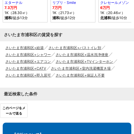
エターナル
リブリ・Smile
クレセールメゾン
7.3万円
7万円
6万円
1K（28.30㎡）
1K（21.73㎡）
1K（20.46㎡）
浦和
/徒歩13分
浦和
/徒歩12分
北浦和
/徒歩10分
さいたま市浦和区の賃貸を探す
さいたま市浦和区+給湯
さいたま市浦和区+バストイレ別
さいたま市浦和区+シャワー
さいたま市浦和区+温水洗浄便座
さいたま市浦和区+エアコン
さいたま市浦和区+TVインターホン
さいたま市浦和区+CATV
さいたま市浦和区+室内洗濯機置き場
さいたま市浦和区+即入居可
さいたま市浦和区+保証人不要
最近検索した条件
このページをメ
ールで送る