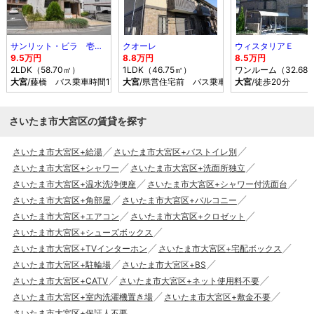
サンリット・ビラ 壱番館
クオーレ
ウィスタリアＥ
9.5万円
8.8万円
8.5万円
2LDK（58.70㎡）
1LDK（46.75㎡）
ワンルーム（32.68
大宮
/藤橋 バス乗車時間17分 停歩4分
大宮
/県営住宅前 バス乗車時間17分 停歩7分
大宮
/徒歩20分
さいたま市大宮区の賃貸を探す
さいたま市大宮区+給湯
さいたま市大宮区+バストイレ別
さいたま市大宮区+シャワー
さいたま市大宮区+洗面所独立
さいたま市大宮区+温水洗浄便座
さいたま市大宮区+シャワー付洗面台
さいたま市大宮区+角部屋
さいたま市大宮区+バルコニー
さいたま市大宮区+エアコン
さいたま市大宮区+クロゼット
さいたま市大宮区+シューズボックス
さいたま市大宮区+TVインターホン
さいたま市大宮区+宅配ボックス
さいたま市大宮区+駐輪場
さいたま市大宮区+BS
さいたま市大宮区+CATV
さいたま市大宮区+ネット使用料不要
さいたま市大宮区+室内洗濯機置き場
さいたま市大宮区+敷金不要
さいたま市大宮区+保証人不要