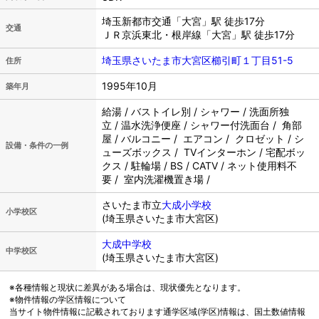
埼玉新都市交通「大宮」駅 徒歩17分
交通
ＪＲ京浜東北・根岸線「大宮」駅 徒歩17分
埼玉県さいたま市大宮区櫛引町１丁目51-5
住所
1995年10月
築年月
給湯 / バストイレ別 / シャワー / 洗面所独
立 / 温水洗浄便座 / シャワー付洗面台 / 角部
屋 / バルコニー / エアコン / クロゼット / シ
設備・条件の一例
ューズボックス / TVインターホン / 宅配ボッ
クス / 駐輪場 / BS / CATV / ネット使用料不
要 / 室内洗濯機置き場 /
さいたま市立
大成小学校
小学校区
(埼玉県さいたま市大宮区)
大成中学校
中学校区
(埼玉県さいたま市大宮区)
※各種情報と現状に差異がある場合は、現状優先となります。
※物件情報の学区情報について
当サイト物件情報に記載されております通学区域(学区)情報は、国土数値情報