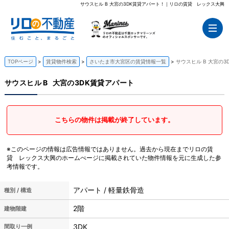
サウスヒル B 大宮の3DK賃貸アパート！｜リロの賃貸 レックス大興
TOPページ
賃貸物件検索
さいたま市大宮区の賃貸情報一覧
サウスヒル B 大宮の3
サウスヒル B
大宮の3DK賃貸アパート
こちらの物件は掲載が終了しています。
※このページの情報は広告情報ではありません。過去から現在までリロの賃
貸 レックス大興のホームぺージに掲載されていた物件情報を元に生成した参
考情報です。
アパート / 軽量鉄骨造
種別 / 構造
2階
建物階建
3DK
間取り一例