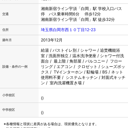
湘南新宿ライン宇須「白岡」駅 学校入口バス
停 バス乗車時間6分 停歩12分
交通
湘南新宿ライン宇須「白岡」駅 徒歩32分
埼玉県白岡市西１０丁目12-23
住所
2013年12月
築年月
給湯 / バストイレ別 / シャワー / 追焚機能浴
室 / 洗面所独立 / 温水洗浄便座 / シャワー付洗
面台 / 最上階 / 角部屋 / バルコニー / フロー
リング / エアコン / クロゼット / シューズボッ
設備・条件の一例
クス / TVインターホン / 駐輪場 / BS / ネット
使用料不要 / システムキッチン / 対面式キッチ
ン / 室内洗濯機置き場 /
小学校区
()
中学校区
()
※各種情報と現状に差異がある場合は、現状優先となります。