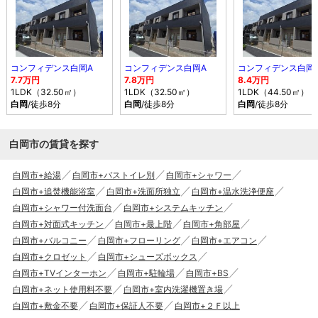
コンフィデンス白岡A
コンフィデンス白岡A
コンフィデンス白岡
7.7万円
7.8万円
8.4万円
1LDK（32.50㎡）
1LDK（32.50㎡）
1LDK（44.50㎡）
白岡
/徒歩8分
白岡
/徒歩8分
白岡
/徒歩8分
白岡市の賃貸を探す
白岡市+給湯
白岡市+バストイレ別
白岡市+シャワー
白岡市+追焚機能浴室
白岡市+洗面所独立
白岡市+温水洗浄便座
白岡市+シャワー付洗面台
白岡市+システムキッチン
白岡市+対面式キッチン
白岡市+最上階
白岡市+角部屋
白岡市+バルコニー
白岡市+フローリング
白岡市+エアコン
白岡市+クロゼット
白岡市+シューズボックス
白岡市+TVインターホン
白岡市+駐輪場
白岡市+BS
白岡市+ネット使用料不要
白岡市+室内洗濯機置き場
白岡市+敷金不要
白岡市+保証人不要
白岡市+２Ｆ以上