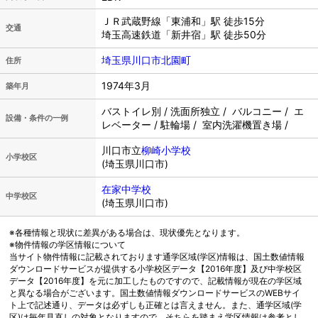
ＪＲ武蔵野線「東浦和」駅 徒歩15分
交通
埼玉高速鉄道「新井宿」駅 徒歩50分
埼玉県川口市北園町
住所
1974年3月
築年月
バストイレ別 / 洗面所独立 / バルコニー / エ
設備・条件の一例
レベーター / 駐輪場 / 室内洗濯機置き場 /
川口市立
柳崎小学校
小学校区
(埼玉県川口市)
在家中学校
中学校区
(埼玉県川口市)
※各種情報と現状に差異がある場合は、現状優先となります。
※物件情報の学区情報について
当サイト物件情報に記載されております通学区域(学区)情報は、国土数値情報
ダウンロードサービスが提供する小学校区データ【2016年度】及び中学校区
データ【2016年度】を元に加工したものですので、記載情報が現在の学区域
と異なる場合がございます。国土数値情報ダウンロードサービスのWEBサイ
ト上で記述通り、データは必ずしも正確とは言えません。また、通学区域(学
区)は毎年見直しの対象となりますので、そちらを踏まえ学区情報は参考とし