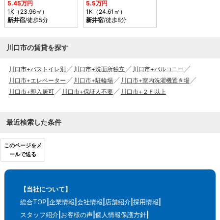
5.45万円
5.5万円
1K（23.96㎡）
1K（24.61㎡）
新井宿
/徒歩5分
新井宿
/徒歩8分
川口市の賃貸を探す
川口市+バストイレ別
川口市+洗面所独立
川口市+バルコニー
川口市+エレベーター
川口市+駐輪場
川口市+室内洗濯機置き場
川口市+即入居可
川口市+保証人不要
川口市+２Ｆ以上
最近検索した条件
このページをメ
ールで送る
【当社について】
総合TOP
企業情報
会社情報
店舗紹介
採用情報
スタッフ紹介
お客様の声
個人情報保護方針