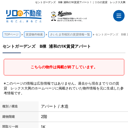
セントガーデンズ B棟 浦和の1K賃貸アパート！｜リロの賃貸 レックス大興
TOPページ
賃貸物件検索
さいたま市桜区の賃貸情報一覧
セントガーデンズ B棟 
セントガーデンズ B棟
浦和の1K賃貸アパート
こちらの物件は掲載が終了しています。
※このページの情報は広告情報ではありません。過去から現在までリロの賃
貸 レックス大興のホームぺージに掲載されていた物件情報を元に生成した参
考情報です。
アパート / 木造
種別 / 構造
2階
建物階建
1K
間取り一例