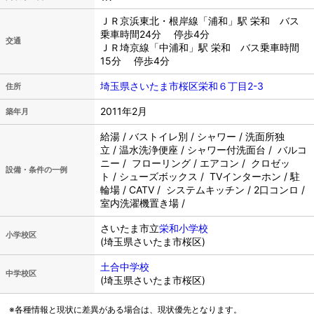
ＪＲ京浜東北・根岸線「浦和」駅 栄和 バス
乗車時間24分 停歩4分
交通
ＪＲ埼京線「中浦和」駅 栄和 バス乗車時間
15分 停歩4分
埼玉県さいたま市桜区栄和６丁目2-3
住所
2011年2月
築年月
給湯 / バストイレ別 / シャワー / 洗面所独
立 / 温水洗浄便座 / シャワー付洗面台 / バルコ
ニー / フローリング / エアコン / クロゼッ
設備・条件の一例
ト / シューズボックス / TVインターホン / 駐
輪場 / CATV / システムキッチン / 2口コンロ /
室内洗濯機置き場 /
さいたま市立
栄和小学校
小学校区
(埼玉県さいたま市桜区)
土合中学校
中学校区
(埼玉県さいたま市桜区)
※各種情報と現状に差異がある場合は、現状優先となります。