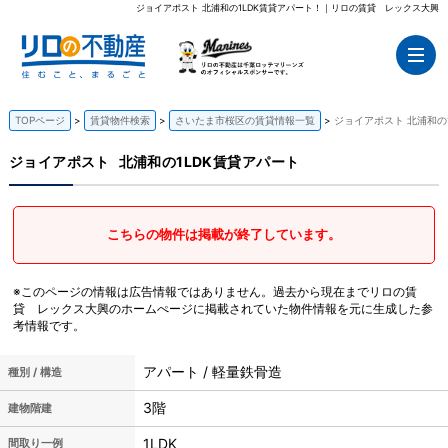
ジョイアポスト 北浦和の1LDK賃貸アパート！｜リロの賃貸 レックス大興
TOPページ
賃貸物件検索
さいたま市桜区の賃貸情報一覧
ジョイアポスト 北浦和の
ジョイアポスト
北浦和の1LDK賃貸アパート
こちらの物件は掲載が終了しています。
※このページの情報は広告情報ではありません。過去から現在までリロの賃
貸 レックス大興のホームぺージに掲載されていた物件情報を元に生成した参
考情報です。
アパート / 軽量鉄骨造
種別 / 構造
3階
建物階建
1LDK
間取り一例