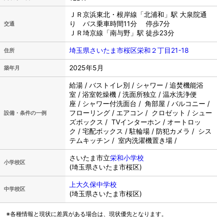
ＪＲ京浜東北・根岸線「北浦和」駅 大泉院通
り バス乗車時間11分 停歩7分
交通
ＪＲ埼京線「南与野」駅 徒歩23分
埼玉県さいたま市桜区栄和２丁目21-18
住所
2025年5月
築年月
給湯 / バストイレ別 / シャワー / 追焚機能浴
室 / 浴室乾燥機 / 洗面所独立 / 温水洗浄便
座 / シャワー付洗面台 / 角部屋 / バルコニー /
フローリング / エアコン / クロゼット / シュー
設備・条件の一例
ズボックス / TVインターホン / オートロッ
ク / 宅配ボックス / 駐輪場 / 防犯カメラ / シス
テムキッチン / 室内洗濯機置き場 /
さいたま市立
栄和小学校
小学校区
(埼玉県さいたま市桜区)
上大久保中学校
中学校区
(埼玉県さいたま市桜区)
※各種情報と現状に差異がある場合は、現状優先となります。