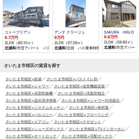
コトーブリアン
アンテ クラージュ
SAKURA Hills D
9.6万円
8.7万円
9万円
2LDK（59.90㎡）
2LDK（60.10㎡）
2LDK（57.39㎡）
北浦和
/市営アパー
北浦和
/市営アパート バス乗車時間8分 停歩4分
北浦和
/北宿 バス乗車時間19分 停歩9分
さいたま市桜区の賃貸を探す
さいたま市桜区+給湯
さいたま市桜区+バストイレ別
さいたま市桜区+シャワー
さいたま市桜区+追焚機能浴室
さいたま市桜区+浴室乾燥機
さいたま市桜区+洗面所独立
さいたま市桜区+温水洗浄便座
さいたま市桜区+シャワー付洗面台
さいたま市桜区+システムキッチン
さいたま市桜区+角部屋
さいたま市桜区+バルコニー
さいたま市桜区+フローリング
さいたま市桜区+エアコン
さいたま市桜区+クロゼット
さいたま市桜区+シューズボックス
さいたま市桜区+TVインターホン
さいたま市桜区+オートロック
さいたま市桜区+宅配ボックス