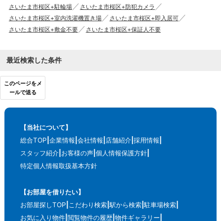
さいたま市桜区+駐輪場
さいたま市桜区+防犯カメラ
さいたま市桜区+室内洗濯機置き場
さいたま市桜区+即入居可
さいたま市桜区+敷金不要
さいたま市桜区+保証人不要
最近検索した条件
このページをメ
ールで送る
【当社について】
総合TOP
企業情報
会社情報
店舗紹介
採用情報
スタッフ紹介
お客様の声
個人情報保護方針
特定個人情報取扱基本方針
【お部屋を借りたい】
お部屋探しTOP
こだわり検索
駅から検索
駐車場検索
お気に入り物件
閲覧物件の履歴
物件ギャラリー