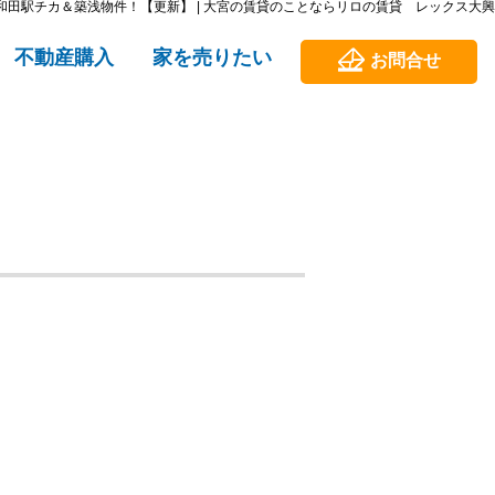
和田駅チカ＆築浅物件！【更新】 | 大宮の賃貸のことならリロの賃貸 レックス大興
不動産購入
家を売りたい
お問合せ