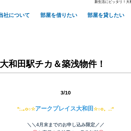
新生活にピッタリ！大
当社について
部屋を借りたい
部屋を貸したい
大和田駅チカ＆築浅物件！
3/10
アークプレイス大和田
*:..｡o○☆
☆○o。..:*
＼＼4月末までのお申し込み限定／／