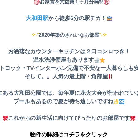
お家賃＆共益費１ヶ月分無料
大和田駅
から徒歩6分の駅チカ！
✧˖°
2020年築のきれいなお部屋
°˖✧
お洒落なカウンターキッチンは２口コンロつき！
温水洗浄便座もあります
トロック・TVインターホン完備で不安な一人暮らしも
そして。。人気の最上階・角部屋
にある大和田公園では、毎年夏に花火大会が行われてい
プールもあるので夏が待ち遠しいですね
これからの新生活に向けてぴったりのお部屋です
物件の詳細はコチラをクリック