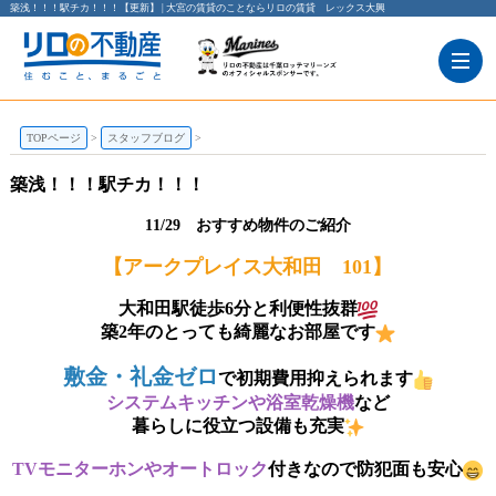
築浅！！！駅チカ！！！【更新】 | 大宮の賃貸のことならリロの賃貸 レックス大興
TOPページ
スタッフブログ
築浅！！！駅チカ！！！
11/29 おすすめ物件のご紹介
【アークプレイス大和田 101】
大和田駅徒歩6分と利便性抜群
築2年のとっても綺麗なお部屋です
敷金・礼金ゼロ
で初期費用抑えられます
システムキッチンや浴室乾燥機
など
暮らしに役立つ設備も充実
TVモニターホンやオートロック
付きなので防犯面も安心