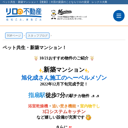
ペット共生・新築マンション！【更新】 | 大宮の賃貸のことならリロの賃貸 レックス大興
TOPページ
スタッフブログ
ペット共生・新築マンション！
10/21おすすめ物件のご紹介
新築
マンション
旭化成さん施工のへーベルメゾン
2022年12月下旬完成予定！
指扇駅
徒歩7分
の駅チカ物件
浴室乾燥機
・
追い焚き機能
・
室内物干し
3口システムキッチン
など嬉しい設備が充実です
さらに