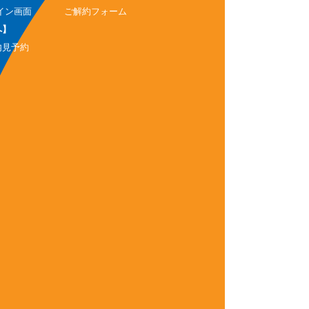
イン画面
ご解約フォーム
へ】
内見予約