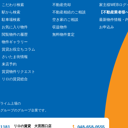
こだわり検索
不動産売却
家主様WEBログ
駅から検索
不動産相続のご相談
【不動産業者様
駐車場検索
空き家のご相談
最新物件情報・
お気に入り物件
収益物件
お申込み
閲覧物件の履歴
無料物件査定
物件ギャラリー
賃貸お役立ちコラム
さいたま街情報
来店予約
賃貸物件リクエスト
リロの賃貸総合
プライム上場の
ログループのグループ企業です。
リロの賃貸 大宮西口店
-1181
048-658-0555