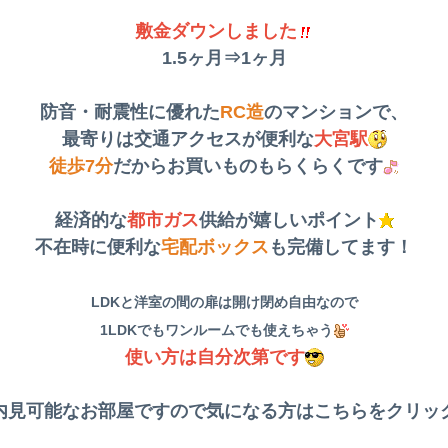
敷金ダウンしました
1.5ヶ月⇒1ヶ月
防音・耐震性に優れた
RC造
のマンションで、
最寄りは交通アクセスが便利な
大宮駅
徒歩7分
だからお買いものもらくらくです
経済的な
都市ガス
供給が嬉しいポイント
不在時に便利な
宅配ボックス
も完備してます！
LDKと洋室の間の扉は開け閉め自由なので
1LDKでもワンルームでも使えちゃう
使い方は自分次第です
内見可能なお部屋ですので気になる方は
こちら
をクリッ