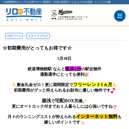
☆初期費用がとってもお得です☆【更新】 | 大宮の賃貸のことならリロの賃貸 レックス大興
TOPページ
スタッフブログ
☆初期費用がとってもお得です☆
5月30日
徒歩2分
鉄道博物館駅 なんと
の駅近物件
通勤通学にとっても便利
フリーレント1ヵ月
敷金礼金ゼロ！更に期間限定で
初期費用がグッと抑えられるお財布に優しい物件です
築浅
宅配BOX
で
完備
更に
オートロック
付きでお１人暮らしには心強いですね
インターネット無料
月々のランニングコストが抑えられる
も
嬉しいポイントです