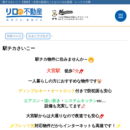
駅チカさいこー【更新】 | 大宮の賃貸のことならリロの賃貸 レックス大興
TOPページ
スタッフブログ
駅チカさいこー
駅チカ物件に住みませんか～
大宮駅
7
徒歩
分
一人暮らしの方におすすめな物件です
ディンプルキー
・
オートロック
付きで防犯面も安心
エアコン
・
追い炊き
・
システムキッチン
etc…
設備も充実してます
大宮駅からは大通りなので夜道でも安心
フレッツ光
対応物件だからインターネットも高速です！