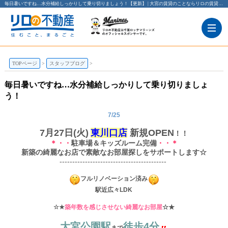
毎日暑いですね…水分補給しっかりして乗り切りましょう！【更新】 | 大宮の賃貸のことならリロの賃貸 レックス大興
TOPページ
スタッフブログ
毎日暑いですね…水分補給しっかりして乗り切りましょ
う！
7/25
7月27日(火)
東
川
口
店
新規
OPEN
！！
＊・・
駐車場＆キッズルーム完備
・・＊
新築の綺麗なお店で素敵なお部屋探しをサポートします☆
------------------------------------------
フルリノベーション済み
駅近広々LDK
☆★
築年数を感じさせない綺麗なお部屋
☆★
大宮公園駅
徒歩4分
まで