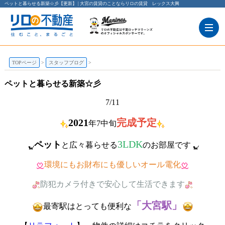
ペットと暮らせる新築☆彡【更新】 | 大宮の賃貸のことならリロの賃貸 レックス大興
TOPページ
スタッフブログ
ペットと暮らせる新築☆彡
7/11
2021
完成予定
年7中旬
3LDK
ペット
と広々暮らせる
のお部屋です
環境にもお財布にも優しいオール電化
防犯カメラ付きで安心して生活できます
「大宮駅」
最寄駅はとっても便利な