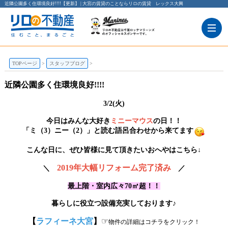
近隣公園多く住環境良好!!!!【更新】 | 大宮の賃貸のことならリロの賃貸 レックス大興
TOPページ
スタッフブログ
近隣公園多く住環境良好!!!!
3/2(火)
今日はみんな大好き
ミニーマウス
の日！！
「ミ（3）ニー（2）」と読む語呂合わせから来てます
こんな日に、ぜひ皆様に見て頂きたいおへやはこちら↓
2019年大幅リフォーム完了済み
＼
／
最上階・室内広々70㎡超！！
暮らしに役立つ設備充実しております♪
【
ラフィーネ大宮
】
☞
物件の詳細はコチラをクリック！