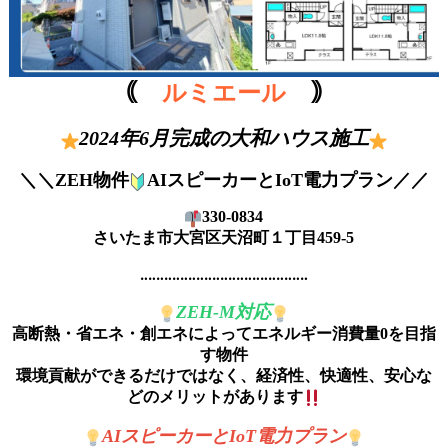
｟
ルミエール
｠
2024年6月完成の大和ハウス施工
＼＼ZEH物件
AIスピーカーとIoT電力プラン／／
330-0834
さいたま市大宮区天沼町１丁目459-5
‥‥‥‥‥‥‥‥‥‥‥‥‥‥‥‥‥‥‥‥‥
ZEH-M対応
高断熱・省エネ・創エネによってエネルギー消費量0を目指
す物件
環境貢献ができるだけではなく、経済性、快適性、安心な
どのメリットがあります
AIスピーカーとIoT電力プラン