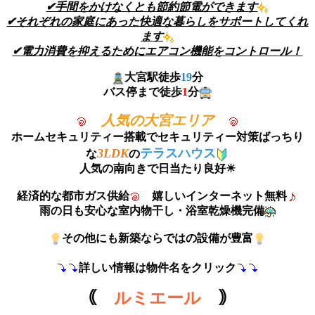
✔手間をかけなくとも節約節電ができます
✔それぞれの家庭にあった快適な暮らしをサポートしてくれ
ます
✔電力消費を抑えるためにエアコン機能をコントロール！
大宮駅徒歩
19
分
バス停まで徒歩
1
分
人気の大宮エリア
ホームセキュリティー搭載でセキュリティー対策ばっちり
3LDK
テラスハウス
な
の
人気の南向きで日当たり良好☀
経済的な都市ガス供給
嬉しいインターネット無料
雨の日も安心な室内物干し・浴室乾燥機完備
その他にも新築ならではの設備が豊富
詳しい情報は物件名をクリック
｟
ルミエール
｠