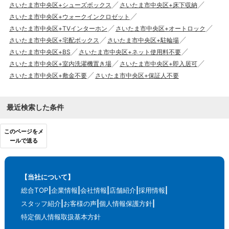
さいたま市中央区+シューズボックス
さいたま市中央区+床下収納
さいたま市中央区+ウォークインクロゼット
さいたま市中央区+TVインターホン
さいたま市中央区+オートロック
さいたま市中央区+宅配ボックス
さいたま市中央区+駐輪場
さいたま市中央区+BS
さいたま市中央区+ネット使用料不要
さいたま市中央区+室内洗濯機置き場
さいたま市中央区+即入居可
さいたま市中央区+敷金不要
さいたま市中央区+保証人不要
最近検索した条件
このページをメ
ールで送る
【当社について】
総合TOP
企業情報
会社情報
店舗紹介
採用情報
スタッフ紹介
お客様の声
個人情報保護方針
特定個人情報取扱基本方針