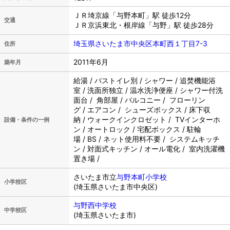
ＪＲ埼京線「与野本町」駅 徒歩12分
交通
ＪＲ京浜東北・根岸線「与野」駅 徒歩28分
埼玉県さいたま市中央区本町西１丁目7-3
住所
2011年6月
築年月
給湯 / バストイレ別 / シャワー / 追焚機能浴
室 / 洗面所独立 / 温水洗浄便座 / シャワー付洗
面台 / 角部屋 / バルコニー / フローリン
グ / エアコン / シューズボックス / 床下収
納 / ウォークインクロゼット / TVインターホ
設備・条件の一例
ン / オートロック / 宅配ボックス / 駐輪
場 / BS / ネット使用料不要 / システムキッチ
ン / 対面式キッチン / オール電化 / 室内洗濯機
置き場 /
さいたま市立
与野本町小学校
小学校区
(埼玉県さいたま市中央区)
与野西中学校
中学校区
(埼玉県さいたま市)