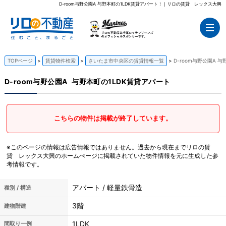
D-room与野公園A 与野本町の1LDK賃貸アパート！｜リロの賃貸 レックス大興
TOPページ
賃貸物件検索
さいたま市中央区の賃貸情報一覧
D-room与野公園A 
D-room与野公園A
与野本町の1LDK賃貸アパート
こちらの物件は掲載が終了しています。
※このページの情報は広告情報ではありません。過去から現在までリロの賃
貸 レックス大興のホームぺージに掲載されていた物件情報を元に生成した参
考情報です。
アパート / 軽量鉄骨造
種別 / 構造
3階
建物階建
1LDK
間取り一例