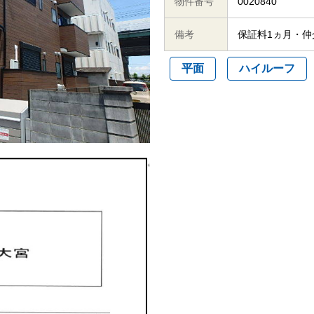
物件番号
0020840
備考
保証料1ヵ月・
平面
ハイルーフ