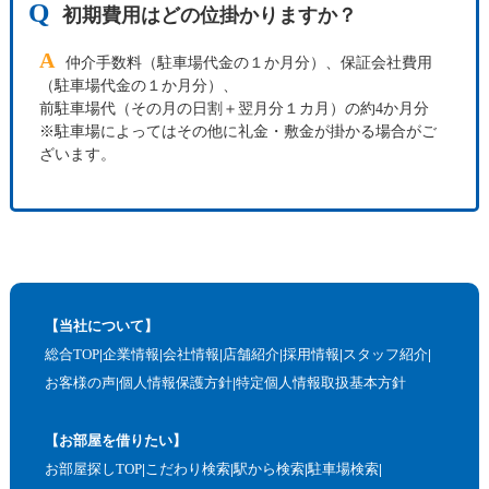
Q
初期費用はどの位掛かりますか？
A
仲介手数料（駐車場代金の１か月分）、保証会社費用
（駐車場代金の１か月分）、
前駐車場代（その月の日割＋翌月分１カ月）の約4か月分
※駐車場によってはその他に礼金・敷金が掛かる場合がご
ざいます。
【当社について】
総合TOP
企業情報
会社情報
店舗紹介
採用情報
スタッフ紹介
お客様の声
個人情報保護方針
特定個人情報取扱基本方針
【お部屋を借りたい】
お部屋探しTOP
こだわり検索
駅から検索
駐車場検索