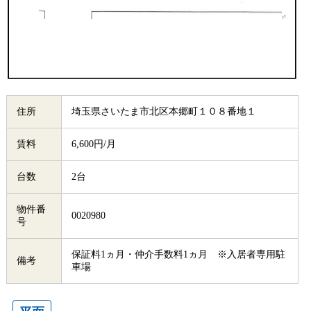
住所
埼玉県さいたま市北区本郷町１０８番地１
賃料
6,600円/月
台数
2台
物件番
0020980
号
保証料1ヵ月・仲介手数料1ヵ月 ※入居者専用駐
備考
車場