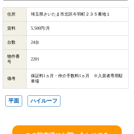
住所
埼玉県さいたま市北区今羽町２３５番地１
賃料
5,500円/月
台数
24台
物件番
2201
号
保証料1ヵ月・仲介手数料1ヵ月 ※入居者専用駐
備考
車場
平面
ハイルーフ