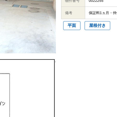
物件番号
0022255
備考
保証料1ヵ月・
平面
屋根付き