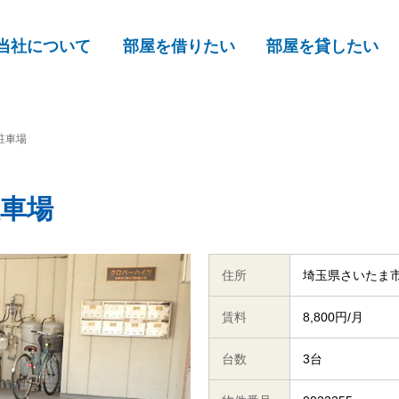
当社について
部屋を借りたい
部屋を貸したい
駐車場
車場
住所
埼玉県さいたま
賃料
8,800円/月
台数
3台