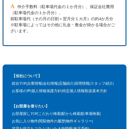
A
仲介手数料（駐車場代金の１か月分）、保証会社費用
（駐車場代金の１か月分）、
前駐車場代（その月の日割＋翌月分１カ月）の約4か月分
※駐車場によってはその他に礼金・敷金が掛かる場合がご
ざいます。
【当社について】
総合TOP
企業情報
会社情報
店舗紹介
採用情報
スタッフ紹介
お客様の声
個人情報保護方針
特定個人情報取扱基本方針
【お部屋を借りたい】
お部屋探しTOP
こだわり検索
駅から検索
駐車場検索
お気に入り物件
閲覧物件の履歴
物件ギャラリー
賃貸お役立ちコラム
さいたま街情報
来店予約