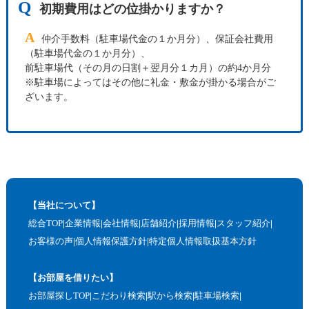
Q
初期費用はどの位掛かりますか？
A
仲介手数料（駐車場代金の１か月分）、保証会社費用
（駐車場代金の１か月分）、
前駐車場代（その月の日割＋翌月分１カ月）の約4か月分
※駐車場によってはその他に礼金・敷金が掛かる場合がご
ざいます。
【当社について】
総合TOP
企業情報
会社情報
店舗紹介
採用情報
スタッフ紹介
お客様の声
個人情報保護方針
特定個人情報取扱基本方針
【お部屋を借りたい】
お部屋探しTOP
こだわり検索
駅から検索
駐車場検索