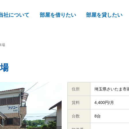
当社について
部屋を借りたい
部屋を貸したい
車場
場
住所
埼玉県さいたま市
賃料
4,400円/月
台数
8台