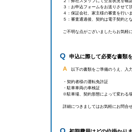
２：弊社スタッフにて空室状況を確
３：お申込フォームをお送りさせて
４：保証会社、家主様の審査を行い
５：審査通過後、契約は電子契約と
ご不明な点がございましたらお気軽
Q
申込に際して必要な書類
A
以下の書類をご準備のうえ、入
・契約者様の運転免許証
・駐車車両の車検証
※駐車場、契約形態によって変わる
詳細につきましてはお気軽にお問合
Q
初期費用はどの位掛かり