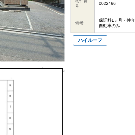
物件番
0022466
号
保証料1ヵ月・仲
備考
自動車のみ
ハイルーフ